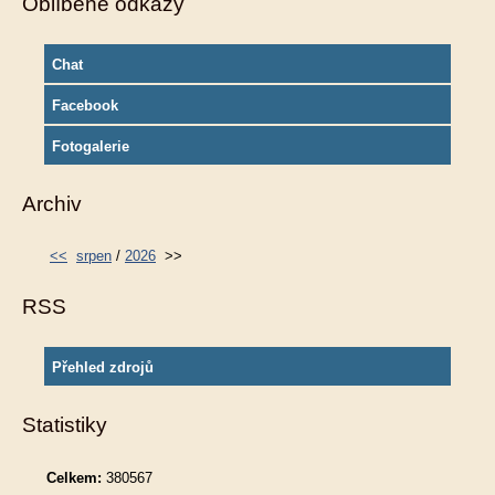
Oblíbené odkazy
Chat
Facebook
Fotogalerie
Archiv
<<
srpen
/
2026
>>
RSS
Přehled zdrojů
Statistiky
Celkem:
380567