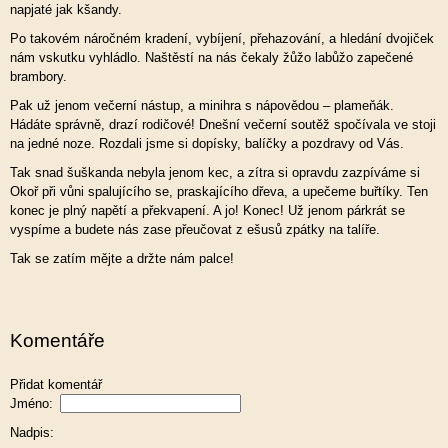
napjaté jak kšandy.
Po takovém náročném kradení, vybíjení, přehazování, a hledání dvojiček
nám vskutku vyhládlo. Naštěstí na nás čekaly žůžo labůžo zapečené
brambory.
Pak už jenom večerní nástup, a minihra s nápovědou – plameňák.
Hádáte správně, drazí rodičové! Dnešní večerní soutěž spočívala ve stoji
na jedné noze. Rozdali jsme si dopísky, balíčky a pozdravy od Vás.
Tak snad šuškanda nebyla jenom kec, a zítra si opravdu zazpíváme si
Okoř při vůni spalujícího se, praskajícího dřeva, a upečeme buřtíky. Ten
konec je plný napětí a překvapení. A jo! Konec! Už jenom párkrát se
vyspíme a budete nás zase přeučovat z ešusů zpátky na talíře.
Tak se zatím mějte a držte nám palce!
Komentáře
Přidat komentář
Jméno:
Nadpis: