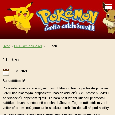
Úvod
»
LDT Lomíček 2021
»
11. den
11. den
10. 8. 2021
Buuudíííčeeek!
Podesáté jsme po ránu slyšeli naši oblíbenou frázi a podesáté jsme se
udivili nad hlasovými dispozicemi našich oddíláků. Celí natěšení vylezli
ze spacáčků, abychom zjistili, že nám naši vrchní kuchaři přichystali
kafíčko s buchtou nápadně podobnu bábovce. To jste měli cítit tu vůni
večer před tím, než jsme tuhle sladkou bombičku dostali až pod nosíky.