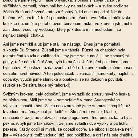
Dokonale jsme vypídili naše obydlíčka, srovnali si zbylá trička ve
skříňkách, zametli, přerovnali botičky na teráskách – a světe podiv se,
žádná žlutá ani čevená karta za špatný úklid dnes nepadla! Jde do
tuhého. Všichni totiž touží po posledním fešném výstřelku lomíčkovské
kolekce (rozumějte po táborovém červeném tričku, ve kterých jste mohli
zahlídnout všechny vedoucí), který je k dostání mimochodem i za
nejnaklizenější chatku.
Ani jsme nemrkli a už jsme stáli na nástupu. Dnes jsme pomáhali
s kouzly Dr. Strange. Zůstali jsme v táboře. Různě na chatkách byly
rozmístěná kouzla a zaklínadla – my jsme se je naučili i se správnými
gesty, a že nám to šlo! Ano, bylo to na čas. Ještě před polednem jsme
byli hotoví. A posléze rozčarovaní z oběda. Takové knedle plněné masem
se zelím svět neviděl. A ten poledňáček… zamastili jsme karty, napletli si
copánky, využili jsme sluníčka a opalovali se na dekách a povídali…
(šušká se, že zítra bude prý táborák!)
Svižným krokem, celý odpočatí, jsme vyrazili do zbrusu nového lesíka
za pískovnou. Měli jsme se – samozřejmě v rámci Avengerského
výcviku – naučit krást. Zcela nepozorovaně jsme se museli proplížit až
k vedoucím a čmajznout jim kolíček. Šlo nám to rychle, hladce,
nenápadně, až jsme překvapili naše programové. Inu, procházka to byla
pěkná. A byli jsme tak šikovní, že jsme zvládli i dvě vybiky a partičku
pexesa. Každý oddíl si myslí, že dopadl dobře, ale nikdo si zdaleka není
jist – výsledky si totiž vedoucí drží pod pokličkou a drží nás ode dneška