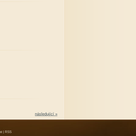
následující »
at
|
RSS