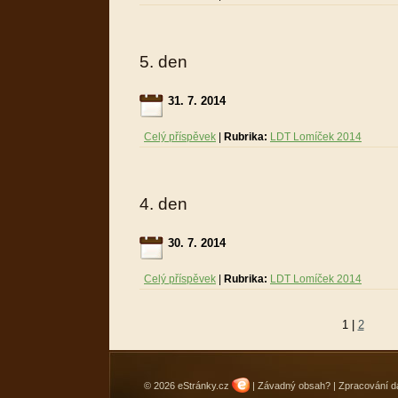
5. den
31. 7. 2014
Celý příspěvek
|
Rubrika:
LDT Lomíček 2014
4. den
30. 7. 2014
Celý příspěvek
|
Rubrika:
LDT Lomíček 2014
1
|
2
© 2026 eStránky.cz
|
Závadný obsah?
|
Zpracování d