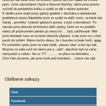
pasti. Jsme samozřejmě chytré a šikovné hlavičky, takže jsme prostor
vyčistili do posledního kolíku a vydali se dál v našem putování.
K obídku jsme slupli pravý galský gulášek z divočáka a následovala
poobědová siesta.Odpoledne jsme se vydali na další cestu, na které nás
čekaly ,,prověrky“ znalostí galských postav, zvyků a dovedností. Po
návratu jsme převzali od Asterixe další zprávy, které se mu podařilo
nalézt při průzkumném pátrání po únoscích......byly zašifrované. Měli
jsme dostatek času se na tento okamžik připravit, a tak jsme se s chutí
pustili do luštění. Máme trochu obavy, že s buzolou to bude horší, ajajaj.
Po rozluštění zpráv jsme na sebe hodili ,,plavací úbor“ a lom byl náš.
Musíme ze sebe smít ten denní pot a ,,odér“, abychom byli na večer
nachystaní a voňaví. Na co ??? ........... no přece na diskotéku.......
Zítra Vám písneme, jak jsme trsali pod hvězdami.....máme vás rádi.
Oblíbené odkazy
Chat
Facebook