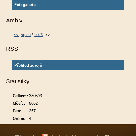
Fotogalerie
Archiv
<<
srpen
/
2026
>>
RSS
Přehled zdrojů
Statistiky
Celkem:
380593
Měsíc:
5062
Den:
257
Online:
4