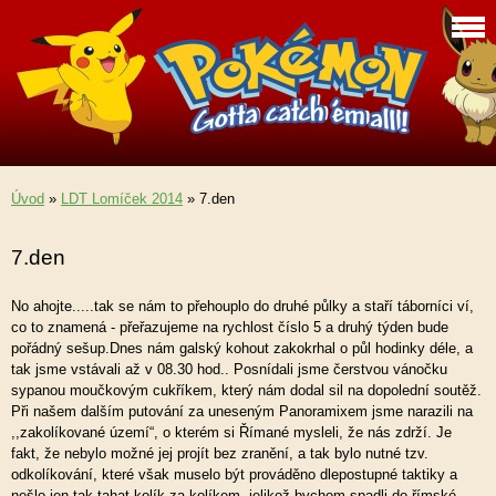
Úvod
»
LDT Lomíček 2014
»
7.den
7.den
No ahojte.....tak se nám to přehouplo do druhé půlky a staří táborníci ví,
co to znamená - přeřazujeme na rychlost číslo 5 a druhý týden bude
pořádný sešup.Dnes nám galský kohout zakokrhal o půl hodinky déle, a
tak jsme vstávali až v 08.30 hod.. Posnídali jsme čerstvou vánočku
sypanou moučkovým cukříkem, který nám dodal sil na dopolední soutěž.
Při našem dalším putování za uneseným Panoramixem jsme narazili na
,,zakolíkované území“, o kterém si Římané mysleli, že nás zdrží. Je
fakt, že nebylo možné jej projít bez zranění, a tak bylo nutné tzv.
odkolíkování, které však muselo být prováděno dlepostupné taktiky a
nešlo jen tak tahat kolík za kolíkem, jelikož bychom spadli do římské