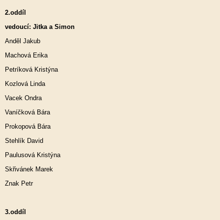
2.oddíl
vedoucí: Jitka a Simon
Anděl Jakub
Machová Erika
Petríková Kristýna
Kozlová Linda
Vacek Ondra
Vaníčková Bára
Prokopová Bára
Stehlík David
Paulusová Kristýna
Skřivánek Marek
Znak Petr
3.oddíl