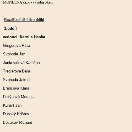
MONDENA s.r.o. - výroba oken
Rozdělení dětí do oddílů
1.oddíl
vedoucí: Karol a Hanka
Gregorová Páťa
Svoboda Jan
Jankovičová Kateřina
Treglerová Bára
Svoboda Jakub
Brabcová Klára
Foltýnová Marcela
Kunert Jan
Dubský Krištov
Bočukov Richard