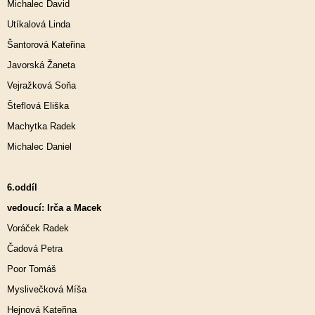
Michalec David
Utíkalová Linda
Šantorová Kateřina
Javorská Žaneta
Vejražková Soňa
Šteflová Eliška
Machytka Radek
Michalec Daniel
6.oddíl
vedoucí: Irča a Macek
Voráček Radek
Čadová Petra
Poor Tomáš
Myslivečková Míša
Hejnová Kateřina