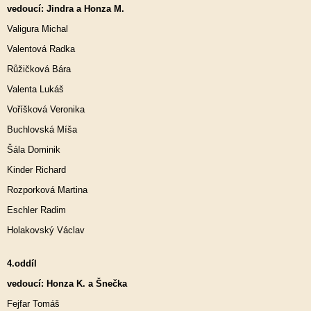
vedoucí: Jindra a Honza M.
Valigura Michal
Valentová Radka
Růžičková Bára
Valenta Lukáš
Voříšková Veronika
Buchlovská Míša
Šála Dominik
Kinder Richard
Rozporková Martina
Eschler Radim
Holakovský Václav
4.oddíl
vedoucí: Honza K. a Šnečka
Fejfar Tomáš