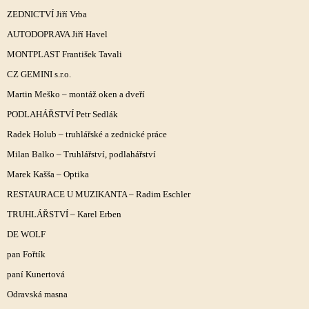
ZEDNICTVÍ Jiří Vrba
AUTODOPRAVA Jiří Havel
MONTPLAST František Tavali
CZ GEMINI s.r.o.
Martin Meško – montáž oken a dveří
PODLAHÁŘSTVÍ Petr Sedlák
Radek Holub – truhlářské a zednické práce
Milan Balko – Truhlářství, podlahářství
Marek Kašša – Optika
RESTAURACE U MUZIKANTA – Radim Eschler
TRUHLÁŘSTVÍ – Karel Erben
DE WOLF
pan Fořtík
paní Kunertová
Odravská masna