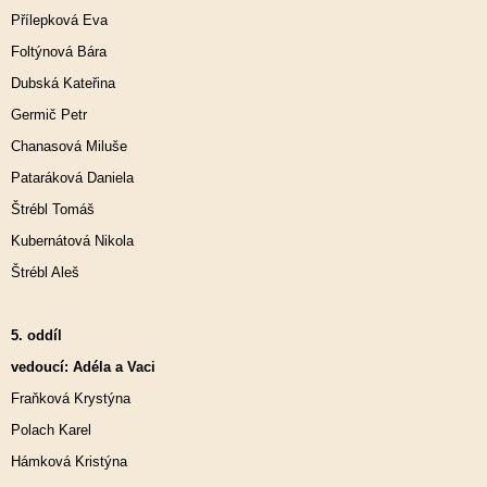
Přílepková Eva
Foltýnová Bára
Dubská Kateřina
Germič Petr
Chanasová Miluše
Pataráková Daniela
Štrébl Tomáš
Kubernátová Nikola
Štrébl Aleš
5. oddíl
vedoucí: Adéla a Vaci
Fraňková Krystýna
Polach Karel
Hámková Kristýna