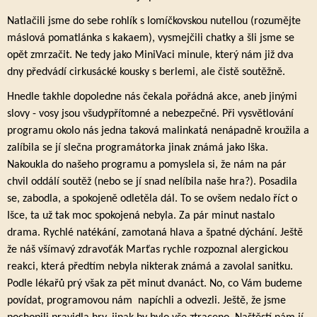
Natlačili jsme do sebe rohlík s lomíčkovskou nutellou (rozumějte
máslová pomatlánka s kakaem), vysmejčili chatky a šli jsme se
opět zmrzačit. Ne tedy jako MiniVaci minule, který nám již dva
dny předvádí cirkusácké kousky s berlemi, ale čistě soutěžně.
Hnedle takhle dopoledne nás čekala pořádná akce, aneb jinými
slovy - vosy jsou všudypřítomné a nebezpečné. Při vysvětlování
programu okolo nás jedna taková malinkatá nenápadně kroužila a
zalíbila se jí slečna programátorka jinak známá jako Iška.
Nakoukla do našeho programu a pomyslela si, že nám na pár
chvil oddálí soutěž (nebo se jí snad nelíbila naše hra?). Posadila
se, zabodla, a spokojeně odletěla dál. To se ovšem nedalo říct o
Išce, ta už tak moc spokojená nebyla. Za pár minut nastalo
drama. Rychlé natékání, zamotaná hlava a špatné dýchání. Ještě
že náš všímavý zdravoťák Marťas rychle rozpoznal alergickou
reakci, která předtím nebyla nikterak známá a zavolal sanitku.
Podle lékařů prý však za pět minut dvanáct. No, co Vám budeme
povídat, programovou nám napíchli a odvezli. Ještě, že jsme