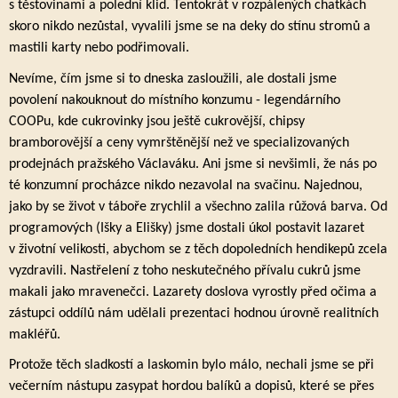
s těstovinami a polední klid. Tentokrát v rozpálených chatkách
skoro nikdo nezůstal, vyvalili jsme se na deky do stínu stromů a
mastili karty nebo podřimovali.
Nevíme, čím jsme si to dneska zasloužili, ale dostali jsme
povolení nakouknout do místního konzumu - legendárního
COOPu, kde cukrovinky jsou ještě cukrovější, chipsy
bramborovější a ceny vymrštěnější než ve specializovaných
prodejnách pražského Václaváku. Ani jsme si nevšimli, že nás po
té konzumní procházce nikdo nezavolal na svačinu. Najednou,
jako by se život v táboře zrychlil a všechno zalila růžová barva. Od
programových (Išky a Elišky) jsme dostali úkol postavit lazaret
v životní velikosti, abychom se z těch dopoledních hendikepů zcela
vyzdravili. Nastřelení z toho neskutečného přívalu cukrů jsme
makali jako mravenečci. Lazarety doslova vyrostly před očima a
zástupci oddílů nám udělali prezentaci hodnou úrovně realitních
makléřů.
Protože těch sladkostí a laskomin bylo málo, nechali jsme se při
večerním nástupu zasypat hordou balíků a dopisů, které se přes