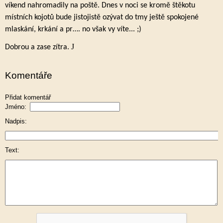
víkend nahromadily na poště. Dnes v noci se kromě štěkotu
místních kojotů bude jistojistě ozývat do tmy ještě spokojené
mlaskání, krkání a pr…. no však vy víte... ;)
J
Dobrou a zase zítra.
Komentáře
Přidat komentář
Jméno:
Nadpis:
Text: