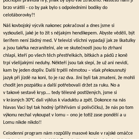
pochopili pravidla hry, jinak by bylo vše ztraceno. Naštěstí nám jí
brzo vrátili - co by pak bylo s odpoledními bodíky do
celotáborovky?!
Náš kovbojský výcvik nakonec pokračoval a dnes jsme si
vyzkoušeli, jaké je to žít s nějakým hendikepem. Abyste věděli, být
šerifem není žádný med. V televizi všichni vypadají jak ze škatulky
a jsou takřka nezranitelní, ale ve skutečnosti jsou to ztrhaní
chlapi, kteří po všech těch přestřelkách, bitkách a pádů z koně
trpí všelijakými neduhy. Někteří jsou tak slepí, že už ani nevidí,
kam by jeden dopliv. Další trpěli němotou – však překousnutý
jazyk při jízdě na koni, to je raz dva. Jiní byli tak zmatení, že mohli
chodit jen pozpátku a další potřebovali držet za ruku. No a
v takové sestavě kryp…. tedy tělesně postižených, jsme si
v krásných 30°C dali výklus k viaduktu a zpět. Dokonce na nás
hlavas Vaci byl tak hodný (přihřívám si polívčičku), že nás po tom
výkonu nechal vykoupat v lomu – ono je totiž zase pondělí a u
Lomu nikde nikdo!!
Celodenní program nám rozpůlily masové koule v rajské omáčce