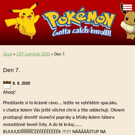
Úvod
»
LDT Lomíček 2020
»
Den 7.
Den 7.
8. 8. 2020
Ahooj!
Představte si to krásné ráno…. ležíte ve vyhřátém spacáku,
v chatce kolem Vás ještě všichni chrní a tiše oddechují. Oknem
prostupují dovnitř sluneční paprsky a břízky kolem tábora
monotónně ševelí listy. A do té krásy…….
BUUUUDÍÍÍÍÍÍÍÍÍČÉÉÉÉÉÉÉÉÉÉK !!!!!! NÁÁÁÁÁSTUP NA