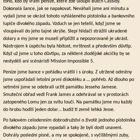
toho, kdo by vrátil peníze, které zde uloupil Butch Cassidy.
Dokonalá šance, jak se napakovat. Neváhali jsme ani minutu a
vydali jsme se okrást tohoto vyhlášeného pistolníka a bankovního
lupiče divokého západu. Vzduch se jen tetelil, když jsme se
vloupávali do jeho tajné skrýše. Slepí hlídači strážili ukradené
dolary a my jsme se museli připlížit a nepozorovaně je ukrást.
Nástrojem k úspěchu byla hbitost, mrštnost a především důvtip.
Když už jsme u toho důvtipu, za některé zlodějské akcičky by se
nestyděli ani scénáristi Mission Impossible 5.
Peníze jsme bance v pořádku vrátili i s úroky. Z utržené odměny
jsme uspořádali letošní první diskotéku a … pohřeb. Až dlouho po
setmění jsme se odebrali uctít památku Jesseho Jamese.
Smuteční obřad vedl Frank James a odehrával se v prostorách
zatopeného Lomu jen za svitu loučí. Na památku jsme mu každý
do hrobu hodili jeden dolar… budiž ti země lehká Jesse.
Po takovém celodenním dobrodružství o životě jednoho pistolníka
divokého západu jsme vypadali a taky že byli dosti unaveni.
Dohrály poslední písně, a my se spokojeně, s vyčištěnými zuby,