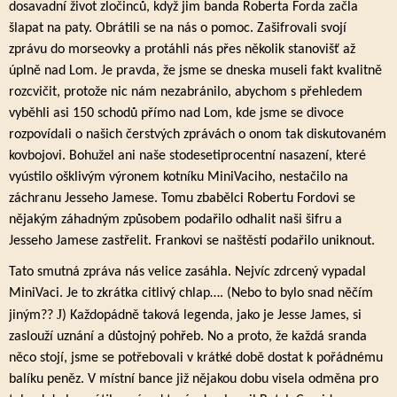
dosavadní život zločinců, když jim banda Roberta Forda začla
šlapat na paty. Obrátili se na nás o pomoc. Zašifrovali svojí
zprávu do morseovky a protáhli nás přes několik stanovišť až
úplně nad Lom. Je pravda, že jsme se dneska museli fakt kvalitně
rozcvičit, protože nic nám nezabránilo, abychom s přehledem
vyběhli asi 150 schodů přímo nad Lom, kde jsme se divoce
rozpovídali o našich čerstvých zprávách o onom tak diskutovaném
kovbojovi. Bohužel ani naše stodesetiprocentní nasazení, které
vyústilo ošklivým výronem kotníku MiniVaciho, nestačilo na
záchranu Jesseho Jamese. Tomu zbabělci Robertu Fordovi se
nějakým záhadným způsobem podařilo odhalit naši šifru a
Jesseho Jamese zastřelit. Frankovi se naštěstí podařilo uniknout.
Tato smutná zpráva nás velice zasáhla. Nejvíc zdrcený vypadal
MiniVaci. Je to zkrátka citlivý chlap…. (Nebo to bylo snad něčím
J
jiným??
) Každopádně taková legenda, jako je Jesse James, si
zaslouží uznání a důstojný pohřeb. No a proto, že každá sranda
něco stojí, jsme se potřebovali v krátké době dostat k pořádnému
balíku peněz. V místní bance již nějakou dobu visela odměna pro