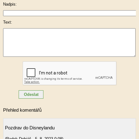
Nadpis:
Text:
Přehled komentářů
Pozdrav do Disneylandu
(
Radek Dobiáš
,
5. 8. 2023
0:08
)