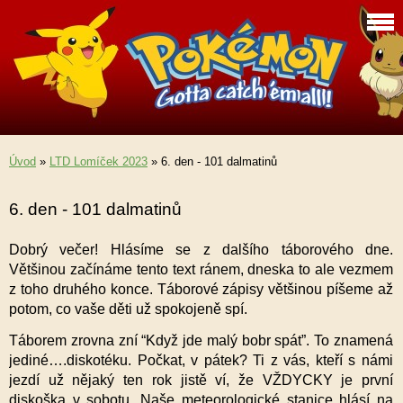
Úvod
»
LTD Lomíček 2023
»
6. den - 101 dalmatinů
6. den - 101 dalmatinů
Dobrý večer! Hlásíme se z dalšího táborového dne.
Většinou začínáme tento text ránem, dneska to ale vezmem
z toho druhého konce. Táborové zápisy většinou píšeme až
potom, co vaše děti už spokojeně spí.
Táborem zrovna zní “Když jde malý bobr spát”. To znamená
jediné….diskotéku. Počkat, v pátek? Ti z vás, kteří s námi
jezdí už nějaký ten rok jistě ví, že VŽDYCKY je první
diskoška v sobotu. Naše meteorologické stanice hlásí na