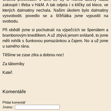
zakoupit i třeba v H&M. A tak odjela i s klíčky od klece, ve
kterých dalmatiny nechala. Našim úkolem bylo dalmatiny
vysvobodit. povedlo se a šťěňátka jsme vypustili na
svobodu.
Při obědě jsme si pochutnali na výpečcích se špenátem a
bramborovým knedlíkem. A už zbývá jenom snídaně, to jsme
měli rohlík s šunkovou pomazánkou a čajem. No a už jsme
u samého rána.
Těšíme se zase zítra a dobrou noc!
Za táborníky
Kateř.
Komentáře
Přidat komentář
Jméno: