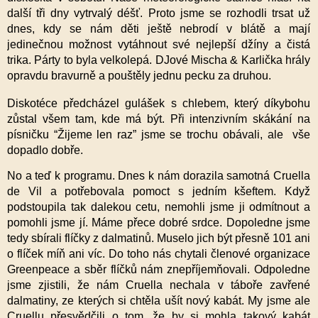
další tři dny vytrvalý déšť. Proto jsme se rozhodli trsat už
dnes, kdy se nám děti ještě nebrodí v blátě a mají
jedinečnou možnost vytáhnout své nejlepší džíny a čistá
trika. Párty to byla velkolepá. DJové Mischa & Karlička hrály
opravdu bravurně a pouštěly jednu pecku za druhou.
Diskotéce předcházel gulášek s chlebem, který díkybohu
zůstal všem tam, kde má být. Při intenzivním skákání na
písničku “Žijeme len raz” jsme se trochu obávali, ale vše
dopadlo dobře.
No a teď k programu. Dnes k nám dorazila samotná Cruella
de Vil a potřebovala pomoct s jedním kšeftem. Když
podstoupila tak dalekou cetu, nemohli jsme ji odmítnout a
pomohli jsme jí. Máme přece dobré srdce. Dopoledne jsme
tedy sbírali flíčky z dalmatinů. Muselo jich být přesně 101 ani
o flíček míň ani víc. Do toho nás chytali členové organizace
Greenpeace a sběr flíčků nám znepříjemňovali. Odpoledne
jsme zjistili, že nám Cruella nechala v táboře zavřené
dalmatiny, ze kterých si chtěla ušít nový kabát. My jsme ale
Cruellu přesvědčili o tom, že by si mohla takový kabát