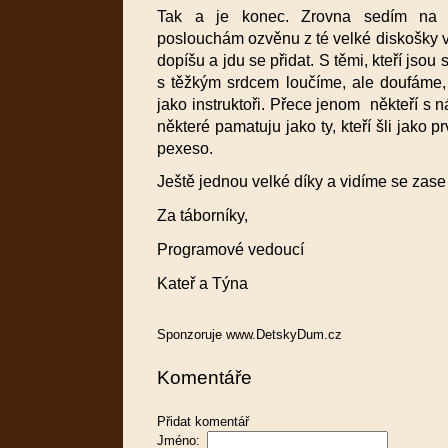
Tak a je konec. Zrovna sedím na 
poslouchám ozvěnu z té velké diskošky 
dopíšu a jdu se přidat. S těmi, kteří jso
s těžkým srdcem loučíme, ale doufáme, 
jako instruktoři. Přece jenom někteří s n
některé pamatuju jako ty, kteří šli jako 
pexeso.
Ještě jednou velké díky a vidíme se zase 
Za táborníky,
Programové vedoucí
Kateř a Týna
Sponzoruje www.DetskyDum.cz
Komentáře
Přidat komentář
Jméno: