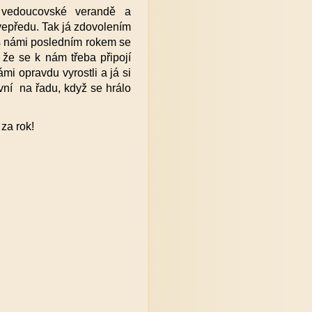
vedoucovské verandě a
vepředu. Tak já zdovolením
u s námi posledním rokem se
že se k nám třeba připojí
ámi opravdu vyrostli a já si
první na řadu, když se hrálo
za rok!