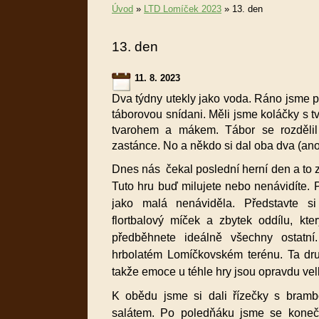
Úvod
»
LTD Lomíček 2023
»
13. den
13. den
11. 8. 2023
Dva týdny utekly jako voda. Ráno jsme p
táborovou snídani. Měli jsme koláčky s
tvarohem a mákem. Tábor se rozděli
zastánce. No a někdo si dal oba dva (an
Dnes nás čekal poslední herní den a to 
Tuto hru buď milujete nebo nenávidíte. P
jako malá nenáviděla. Představte si
flortbalový míček a zbytek oddílu, kte
předběhnete ideálně všechny ostatn
hrbolatém Lomíčkovském terénu. Ta dru
takže emoce u téhle hry jsou opravdu vel
K obědu jsme si dali řízečky s bram
salátem. Po poledňáku jsme se koneč