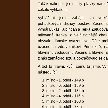
Takže nakonec jsme i ty plavky namoč
čekalo vyhlášení.
Vyhlášení jsme zahájili, za velk
pohádkových disney postav. Začnem
vyhrál Lukáš Kubinčan a Terka Žaludová
milovaná Irenka ♥️Nejčistotnější chal
obývalo dámské osazenstvo. Dále pr
úžasnému zdravotníkovi Princezně, na
hlavnímu vedoucímu Vacimu a hlavně n
z nás zamáčklo slzu a pokračovalo se dál
A teď to hlavní, kvůli čemu tu jsme. Vy
následující:
místo - 1. oddíl - 149 b
místo - 6. oddíl - 139 b
místo - 2. oddíl - 134 b
místo - 4. oddíl - 116 b
místo - 3. oddíl - 108 b
místo - 5. oddíl - 78 b