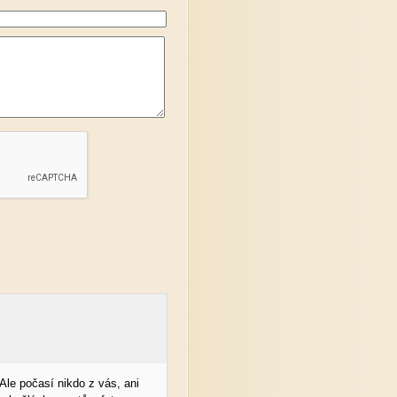
le počasí nikdo z vás, ani