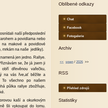
Oblíbené odkazy
Chat
Facebook
osnídali naší předposlední
Fotogalerie
 tvarohem a povidlama nebo
l na makové a povidlové
Archiv
o, mrkám na naše jedlíky).
znamená jen jedno. Rallye.
<<
srpen
/
2026
>>
řiznávám se, že já jsem ji
 obří dřevěnou vařečku,
RSS
rý na vás řve,ať běžíte a
í. To všechno po našem
há půlka rallye zbožňuje,
Přehled zdrojů
ké.
Statistiky
borovou kaší a okurkovým
ně šli vykoupat do lomu.