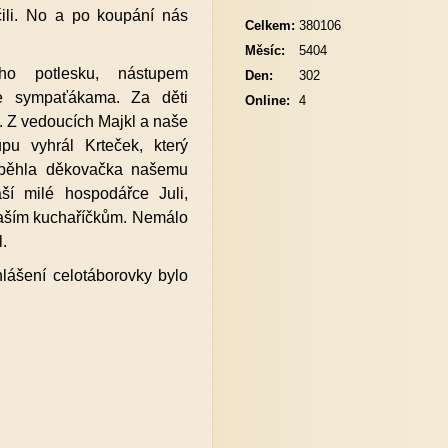
ili. No a po koupání nás
Celkem:
380106
Měsíc:
5404
ého potlesku, nástupem
Den:
302
e sympaťákama. Za děti
Online:
4
. Z vedoucích Majkl a naše
upu vyhrál Krteček, který
oběhla děkovačka našemu
ší milé hospodářce Juli,
aším kuchaříčkům. Nemálo
.
hlášení celotáborovky bylo