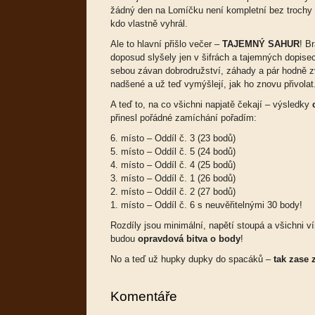
žádný den na Lomíčku není kompletní bez trochy 
kdo vlastně vyhrál.
Ale to hlavní přišlo večer –
TAJEMNÝ SAHUR
! B
doposud slyšely jen v šifrách a tajemných dopisec
sebou závan dobrodružství, záhady a pár hodně z
nadšené a už teď vymýšlejí, jak ho znovu přivolat
A teď to, na co všichni napjatě čekají – výsledky
přinesl pořádné zamíchání pořadím:
6. místo – Oddíl č. 3 (23 bodů)
5. místo – Oddíl č. 5 (24 bodů)
4. místo – Oddíl č. 4 (25 bodů)
3. místo – Oddíl č. 1 (26 bodů)
2. místo – Oddíl č. 2 (27 bodů)
1. místo – Oddíl č. 6 s neuvěřitelnými 30 body!
Rozdíly jsou minimální, napětí stoupá a všichni v
budou
opravdová bitva o body
!
No a teď už hupky dupky do spacáků –
tak zase z
Komentáře