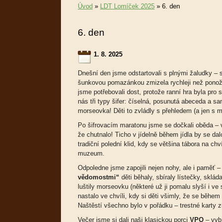
Úvod
»
LDT Lomíček 2025
»
6. den
6. den
1. 8. 2025
Dnešní den jsme odstartovali s plnými žaludky – 
šunkovou pomazánkou zmizela rychleji než ponožk
jsme potřebovali dost, protože ranní hra byla pro
nás tři typy šifer: číselná, posunutá abeceda a s
morseovka! Děti to zvládly s přehledem (a jen s 
Po šifrovacím maratonu jsme se dočkali oběda –
že chutnalo! Ticho v jídelně během jídla by se da
tradiční polední klid, kdy se většina tábora na chv
muzeum.
Odpoledne jsme zapojili nejen nohy, ale i paměť –
vědomostmi“
děti běhaly, sbíraly lístečky, sklá
luštily morseovku (některé už ji pomalu slyší i ve
nastalo ve chvíli, kdy si děti všimly, že se během
Naštěstí všechno bylo v pořádku – trestné karty z
Večer jsme si dali naši klasickou porci
VPO
– vybí