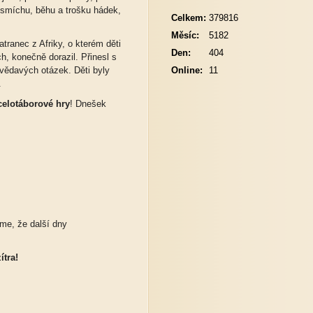
smíchu, běhu a trošku hádek,
Celkem:
379816
Měsíc:
5182
ratranec z Afriky, o kterém děti
Den:
404
h, konečně dorazil. Přinesl s
vědavých otázek. Děti byly
Online:
11
.
celotáborové hry
! Dnešek
íme, že další dny
ítra!