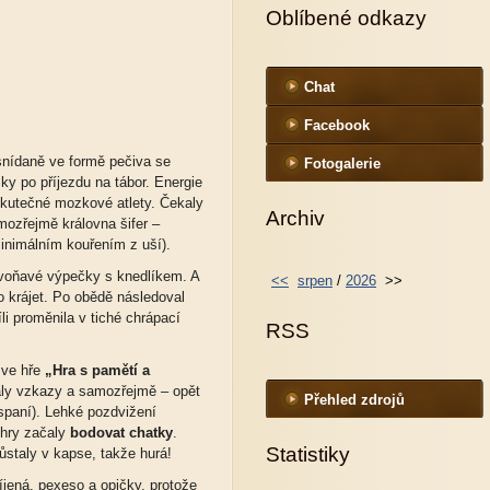
Oblíbené odkazy
Chat
Facebook
snídaně ve formě pečiva se
Fotogalerie
y po příjezdu na tábor. Energie
 skutečné mozkové atlety. Čekaly
Archiv
amozřejmě královna šifer –
minimálním kouřením z uší).
 voňavé výpečky s knedlíkem. A
<<
srpen
/
2026
>>
lo krájet. Po obědě následoval
íli proměnila v tiché chrápací
RSS
 ve hře
„Hra s pamětí a
daly vzkazy a samozřejmě – opět
Přehled zdrojů
 spaní). Lehké pozdvižení
 hry začaly
bodovat chatky
.
Statistiky
ůstaly v kapse, takže hurá!
jená, pexeso a opičky, protože