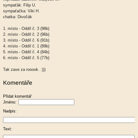
sympaťák: Filip U.
sympaťačka: Viki H.
chatka: Divočák
1. místo - Oddíl č. 3 (98b)
2. místo - Oddíl č. 2 (96b)
3. místo - Oddíl č. 6 (91b)
4. místo - Oddíl č. 1 (89b)
5. místo - Oddíl č. 4 (84b)
6. místo - Oddíl č. 5 (77b)
Tak zase za rooook. :)))
Komentáře
Přidat komentář
Jméno:
Nadpis:
Text: