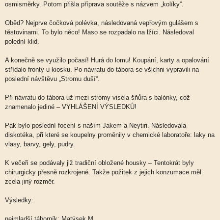
osmisměrky. Potom přišla příprava soutěže s názvem „kolíky“.
Oběd? Nejprve čočková polévka, následovaná vepřovým gulášem s
těstovinami. To bylo něco! Maso se rozpadalo na lžíci. Následoval
polední klid.
A konečně se využilo počasí! Hurá do lomu! Koupání, karty a opalování
střídalo fronty u kiosku. Po návratu do tábora se všichni vypravili na
poslední návštěvu „Stromu duší“.
Při návratu do tábora už mezi stromy visela šňůra s balónky, což
znamenalo jediné – VYHLÁŠENÍ VÝSLEDKŮ!
Pak bylo poslední focení s naším Jakem a Neytiri. Následovala
diskotéka, při které se koupelny proměnily v chemické laboratoře: laky na
vlasy, barvy, gely, pudry.
K večeři se podávaly již tradiční obložené housky – Tentokrát byly
chirurgicky přesně rozkrojené. Takže požitek z jejich konzumace měl
zcela jiný rozměr.
Výsledky:
nejmladší táborník: Matýsek M.