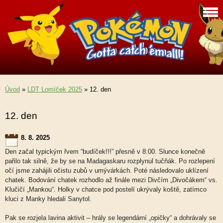
Úvod
»
LDT Lomíček 2025
»
12. den
12. den
8. 8. 2025
Den začal typickým řvem “budíček!!!” přesně v 8:00. Slunce konečně
pařilo tak silně, že by se na Madagaskaru rozplynul tučňák. Po rozlepení
očí jsme zahájili očistu zubů v umývárkách. Poté následovalo uklízení
chatek. Bodování chatek rozhodlo až finále mezi Divčím „Divočákem“ vs.
Klučičí „Mankou“. Holky v chatce pod postelí ukrývaly koště, zatímco
kluci z Manky hledali Sanytol.
Pak se rozjela lavina aktivit – hrály se legendární „opičky“ a dohrávaly se