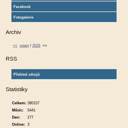
Facebook
Fotogalerie
Archiv
<<
srpen
/
2026
>>
RSS
Přehled zdrojů
Statistiky
Celkem:
380157
Měsíc:
5441
Den:
277
Online:
3