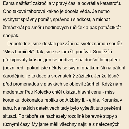
Esma naštěstí zakročila v pravý čas, a odvrátila katastrofu.
Ono takové táborové kakao je docela věda. Je nutno
vychytat správný poměr, správnou sladkost, a míchat
čtrnáctkrát po směru hodinových ručiček a pak patnáctkrát
naopak.
Dopoledne jsme dostali pozvání na světoznámou soutěž
“Miss Lomíček”. Tak jsme se tam šli podívat. Soutěžící
překypovaly krásou, jen se podívejte na dnešní fotogalerii
(pozn. red.: pokud jste někdy se svým robátkem šli na pálení
čarodějnic, je to docela srovnatelný zážitek). Jenže těsně
před promenádou v plavkách se objevil zádrhel. Když nám
moderátor Petr Kolečko chtěl ukázat hlavní cenu - miss
korunku, dokonalou repliku od Alžběty II. - ejhle. Korunka v
tahu. Na našich detektivech tedy bylo vyšetřit tuto prekérní
situaci. Po táboře se nacházely rozdílně barevné stopy s
různými časy. My jsme měli všechny najít, a z nalezených