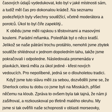
časových údajů vydedukovat, kdo byl v jaké místnosti sám,
a tudíž měl čas pro dokonalou krádež. Na seznamu
podezřelých byly všechny soutěžící, včetně moderátora a
porotců. Úkol to byl čiře zapeklitý..
K obědu jsme měli rajskou s těstovinami a masovými
koulemi. Parádní mňamka. Poledňák byl o něco kratší.
Jelikož se naše pátrání trochu protáhlo, nemohli jsme zbytek
soutěže shlédnout v jednom dopoledním tahu, takže jsme
pokračovali i odpoledne. Následovala promenáda v
plavkách, která měla za úkol jediné - křest nových
vedoucích. Pro nepolíbené, jedná se o dlouholetou tradici.
Když jsme tuto slávu měli za sebou, dozvěděli jsme se, že
Sherlock celou tu dobu co jsme byli na Misskách, přišel
něčemu na kloub. Zpráva to ovšem byla tak tajná, že nám ji
zašifroval, a rozkouskoval po třetině malého okruhu. My
jsme si tak ověřili naše schopnosti v oblasti morseovky,