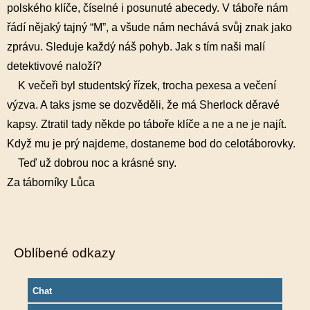
polského klíče, číselné i posunuté abecedy. V táboře nám
řádí nějaký tajný “M”, a všude nám nechává svůj znak jako
zprávu. Sleduje každý náš pohyb. Jak s tím naši malí
detektivové naloží?
K večeři byl studentský řízek, trocha pexesa a večení
výzva. A taks jsme se dozvěděli, že má Sherlock děravé
kapsy. Ztratil tady někde po táboře klíče a ne a ne je najít.
Když mu je prý najdeme, dostaneme bod do celotáborovky.
Teď už dobrou noc a krásné sny.
Za táborníky Lůca
Oblíbené odkazy
Chat