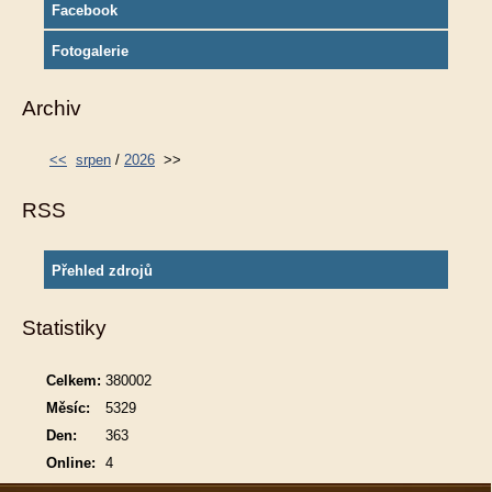
Facebook
Fotogalerie
Archiv
<<
srpen
/
2026
>>
RSS
Přehled zdrojů
Statistiky
Celkem:
380002
Měsíc:
5329
Den:
363
Online:
4