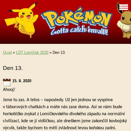
Úvod
»
LDT Lomíček 2020
»
Den 13.
Den 13.
15. 8. 2020
Ahooj!
Jsme tu zas. A letos – naposledy. Už jen jednou se vyspíme
v táborových chatkách a máte nás zase doma. Asi se nám bude
horkotěžko zvykat z Lomíčkovského divokého západu na normální
civilizaci, kde se jí vidličkou, ale dneškem jsme zakončili kovbojský
výcvik, takže bychom to měli zvládnout levou koňskou zadní.