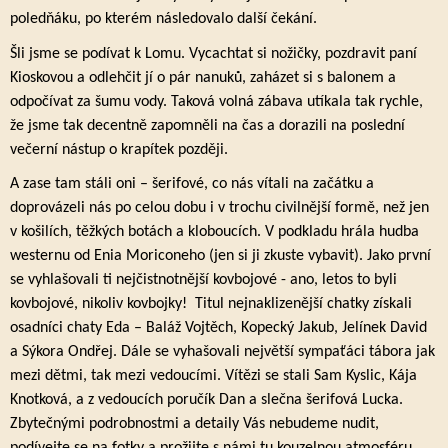
poledňáku, po kterém následovalo další čekání.
Šli jsme se podívat k Lomu. Vycachtat si nožičky, pozdravit paní
Kioskovou a odlehčit jí o pár nanuků, zaházet si s balonem a
odpočívat za šumu vody. Taková volná zábava utíkala tak rychle,
že jsme tak decentně zapomněli na čas a dorazili na poslední
večerní nástup o krapítek později.
A zase tam stáli oni – šerifové, co nás vítali na začátku a
doprovázeli nás po celou dobu i v trochu civilnější formě, než jen
v košilích, těžkých botách a kloboucích. V podkladu hrála hudba
westernu od Enia Moriconeho (jen si ji zkuste vybavit). Jako první
se vyhlašovali ti nejčistnotnější kovbojové - ano, letos to byli
kovbojové, nikoliv kovbojky! Titul nejnaklizenější chatky získali
osadníci chaty Eda – Baláž Vojtěch, Kopecký Jakub, Jelínek David
a Sýkora Ondřej. Dále se vyhašovali největší sympaťáci tábora jak
mezi dětmi, tak mezi vedoucími. Vítězi se stali Sam Kyslic, Kája
Knotková, a z vedoucích poručík Dan a slečna šerifová Lucka.
Zbytečnými podrobnostmi a detaily Vás nebudeme nudit,