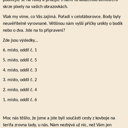
podívejte se na fotky a prožijte s námi tu kouzelnou atmosféru
skrze pixely na vašich obrazovkách.
Však my víme, co Vás zajímá. Pořadí v celotáborovce. Body byly
neuvěřitelně vyrovnané. Většinou nám vyšší příčky unikly o bodík
nebo o dva. Jste na to připraveni?
Zde jsou výsledky…
6. místo, oddíl č. 1
5. místo, oddíl č. 5
4. místo, oddíl č. 3
3. místo, oddíl č. 2
2. místo, oddíl č. 4
1. místo, oddíl č. 6
Moc nás těšilo, že jsme a jste byli součástí cesty z kovboje na
šerifa zrovna tady, u nás. Nám nezbývá už nic, než Vám jen