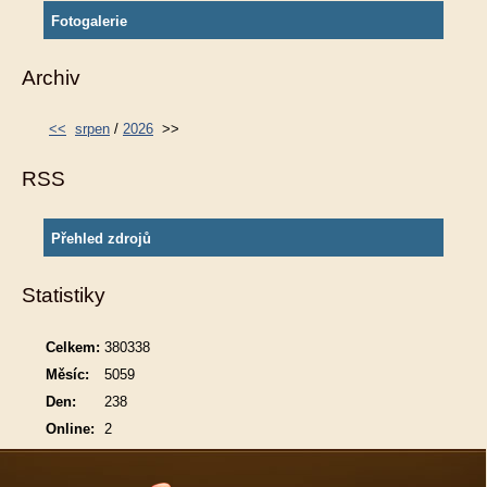
Fotogalerie
Archiv
<<
srpen
/
2026
>>
RSS
Přehled zdrojů
Statistiky
Celkem:
380338
Měsíc:
5059
Den:
238
Online:
2