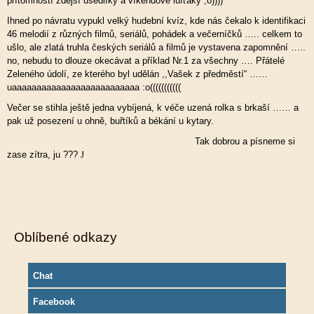
přítomností zdejší usedlíky a víkendové lufťáky ;o))))
Ihned po návratu vypukl velký hudební kvíz, kde nás čekalo k identifikaci
46 melodií z různých filmů, seriálů, pohádek a večerníčků ….. celkem to
ušlo, ale zlatá truhla českých seriálů a filmů je vystavena zapomnění …..
no, nebudu to dlouze okecávat a příklad Nr.1 za všechny …. Přátelé
Zeleného údolí, ze kterého byl udělán ,,Vašek z předměstí“ ……
uaaaaaaaaaaaaaaaaaaaaaaaaaa :o(((((((((((
Večer se stihla ještě jedna vybíjená, k véče uzená rolka s brkaší …… a
pak už posezení u ohně, buřtíků a békání u kytary.
Tak dobrou a písneme si
zase zítra, ju ???
J
Oblíbené odkazy
Chat
Facebook