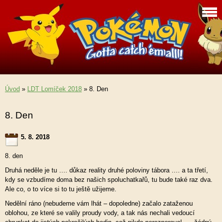
Úvod
»
LDT Lomíček 2018
»
8. Den
8. Den
5. 8. 2018
8. den
Druhá neděle je tu …. důkaz reality druhé poloviny tábora …. a ta třetí,
kdy se vzbudíme doma bez našich spoluchatkařů, tu bude také raz dva.
Ale co, o to více si to tu ještě užijeme.
Nedělní ráno (nebudeme v
ám lhát – dopoledne) začalo zataženou
oblohou, ze které se valily proudy vody, a tak nás nechali vedoucí