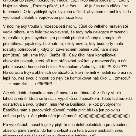
chrupkat do jistých pokročilých hodin, což nikdo nerozporoval …. žádný
Hujer se slovy:,, Prosím pěkně, už je čas …. už je čas na budíček.“ se
tu nenašel. O to rychlejší byla hygiena a úklid, abychom si mohli v klidu
vychutnat chlebík s vajíčkovou pomazánkou.
V noci nějaký trouba v rozespalosti nach…čůral do velkého mraveniště
vedle tábora, a to bylo tak vyplavené, že tady byla delegace mravenců
s prosíkem, jestli bychom jim pomohli přenést zásoby a kompletně
přestěhovat jejich obydlí. Znáte to, nikdy nevíte, kdy budete ty malé
rošťáky potřebovat (i když při závěrečném balení kufrů nám stěží
pomůžou), tak jsme kývli. Jenže !!!!! Celý úkol nám komplikoval
obrovský pavouk, který při tom stěhování požíral ty mravenečky a nás
jeho kousnutí hoooodně bolelo. A vrcholem všeho byli ti tři !!!! Kdo ???
No dorazila trojka aktivních deratizátorů, kteří neměli v neděli na práci nic
lepšího, než svou činností co nejvíce komplikovat náš úkol …. zmeťouři
…. ti nám dali …. uffffffffffff.
Ale vše dobře dopadlo a nás při návratu do tábora už z dálky vítala
lahodná vůně, která se linula z výpečků se špenátkem. Touto baštou zde
odstartovala svou týdenní misi Peťka Bušlinda, jelikož prvotýdenní
Esmička nám z pracovních důvodů mohla plnit bříška jen polovinu
našeho pobytu. Ale plnila nám je náramně :o))))))))))))))))))))))))))))))))))))))))
Po výpečkách musel logicky přijít trochu delší poledňák a po dvoudenní
absenci jsme zavítali do lomu svlažit svá těla a zase poškádlit svou