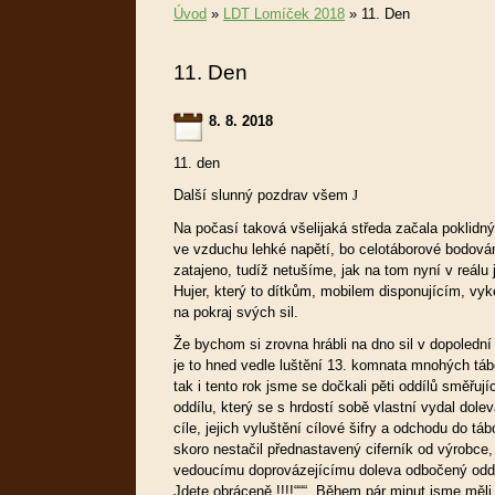
Úvod
»
LDT Lomíček 2018
»
11. Den
11. Den
8. 8. 2018
11. den
Další slunný pozdrav všem
J
Na počasí taková všelijaká středa začala poklidný
ve vzduchu lehké napětí, bo celotáborové bodován
zatajeno, tudíž netušíme, jak na tom nyní v reálu
Hujer, který to dítkům, mobilem disponujícím, vy
na pokraj svých sil.
Že bychom si zrovna hrábli na dno sil v dopolední 
je to hned vedle luštění 13. komnata mnohých táb
tak i tento rok jsme se dočkali pěti oddílů směřuj
oddílu, který se s hrdostí sobě vlastní vydal dolev
cíle, jejich vyluštění cílové šifry a odchodu do tá
skoro nestačil přednastavený ciferník od výrobce,
vedoucímu doprovázejícímu doleva odbočený oddíl
Jdete obráceně !!!!“““ Během pár minut jsme měli o