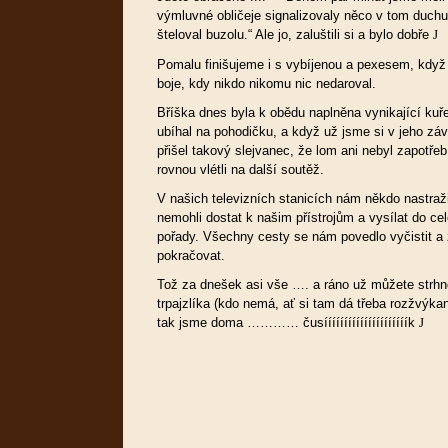
výmluvné obličeje signalizovaly
něco v tom duchu 
šteloval buzolu.“ Ale jo, zaluštili si a bylo dobře
J
Pomalu finišujeme i s vybíjenou a pexesem, když 
boje, kdy nikdo nikomu nic nedaroval.
Bříška dnes byla k obědu naplněna vynikající kuře
ubíhal na pohodičku, a když už jsme si v jeho záv
přišel takový slejvanec, že lom ani nebyl zapotřeb
rovnou vlétli na další soutěž.
V našich televizních stanicích nám někdo nastraž
nemohli dostat k našim přístrojům a vysílat do c
pořady. Všechny cesty se nám povedlo vyčistit a
pokračovat.
Tož za dnešek asi vše …. a ráno už můžete strhn
trpajzlíka (kdo nemá, ať si tam dá třeba rozžvýkan
tak jsme doma ………… čusííííííííííííííííííííík
J