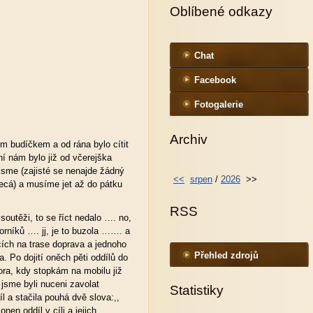
Oblíbené odkazy
Chat
Facebook
Fotogalerie
Archiv
m budíčkem a od rána bylo cítit
í nám bylo již od včerejška
 jsme (zajisté se nenajde žádný
<<
srpen
/
2026
>>
kecá) a musíme jet až do pátku
RSS
soutěži, to se říct nedalo …. no,
orníků …. jj, je to buzola ……. a
ících na trase doprava a jednoho
Přehled zdrojů
a. Po dojití oněch pěti oddílů do
bora, kdy stopkám na mobilu již
 jsme byli nuceni zavolat
Statistiky
 a stačila pouhá dvě slova:,,
nen oddíl v cíli a jejich