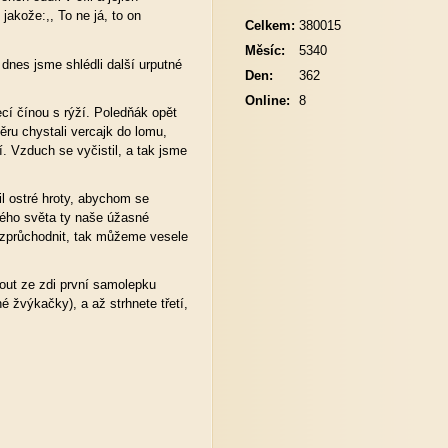
jakože:,, To ne já, to on
Celkem:
380015
Měsíc:
5340
dnes jsme shlédli další urputné
Den:
362
Online:
8
cí čínou s rýží. Poledňák opět
ěru chystali vercajk do lomu,
í. Vzduch se vyčistil, a tak jsme
il ostré hroty, abychom se
elého světa ty naše úžasné
 zprůchodnit, tak můžeme vesele
out ze zdi první samolepku
é žvýkačky), a až strhnete třetí,