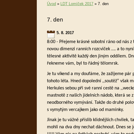
Úvod
»
LDT Lomíček 2017
»
7. den
7. den
5. 8. 2017
8:00 - Přejeme krásné sobotní ráno od nás z
novou dimenzi ranních rozcviček …. a to nyní
tělesné aktivitě každý den jiným oddílem. Dn
řekneme vám, byl to řádný tělomrsk.
Je tu víkend a my doufáme, že zažijeme pár po
tohoto léta. Hned dopolední ,,soutěž“ však 
Herkules sebou při své ranní cestě na ,,wecko
mastnotě z našich jídelních nádob, která se z
neodborného vymývání. Takže do druhé polo
s vymytým vercajkem jako od maminky.
Jinak je tu vážně příslib klidnějších chvilek,
mohli na dva dny nechat dáchnout. Dnes se j