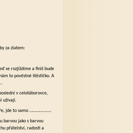
by za zlatem:
eď se rozjíždíme a finiš bude
 nám to pověstné štěstíčko. A
……
poslední v celotáborovce,
 užívají.
caře, jde to samo ………………..
ou barvou jako s barvou
u přátelství, radosti a