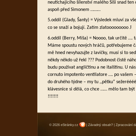
neutichajícího šílenství malého Šíši snad te
aspoň před Simonem ………
5.oddíl (Glady, Šanty) = Výsledek mluví za vše 
J
co se snaží a bojují. Zatím zlatooooooooo
6.oddíl (Berry, Míša) = Noooo, tak určitě …. 
Máme spoustu nových hráčů, potřebujeme čas
mě hned nevyhazujte z lavičky, musí si to sed
někdy někdo už řekl ??? Podobnost čistě náho
budu používat angličtinu a ne italštinu. U ná
cornuto impotento ventilatore …. po vašem –
do druhého týdne – my tu ,,pětku“ sežeréééé
klávesnice si dělá, co chce …… mělo tam b
!!!!!!!
© 2026 eStránky.cz
|
Závadný obsah?
|
Zpracování d