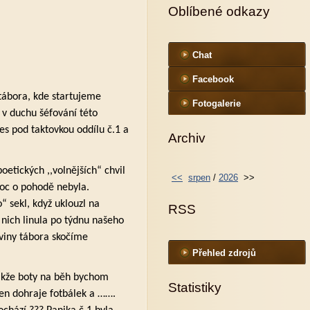
Oblíbené odkazy
Chat
Facebook
 tábora, kde startujeme
Fotogalerie
 v duchu šéfování této
es pod taktovkou oddílu č.1 a
Archiv
etických ,,volnějších“ chvil
<<
srpen
/
2026
>>
moc o pohodě nebyla.
“ sekl, když uklouzl na
RSS
 nich linula po týdnu našeho
viny tábora skočíme
Přehled zdrojů
 takže boty na běh bychom
Statistiky
en dohraje fotbálek a …….