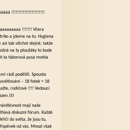
!!!!!!!!!!!!!!!!!!!!!!!
aaaaaaa !!!!!!! Včera
í triko a jdeme na to. Hygiena
si tak všichni stejně, takže
ožná na ty ploužáky to bude
ň ta táborová pusa mohla
mi rádi podělili. Spousta
ysvětlování – 18 fotek = 18
ažte, rodičové !!!! Vedoucí
JJJ
řazen
návštěvnost mají naše
lhává diskuzní fórum. Každé
řičí do světa, že jsou tu,
 příspěvek od vás. Mnozí však