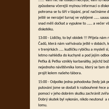
!!!!! Vám nic na fotkách nechybí, vám to ned
způsobena včerejší mylnou informací o disko
pohroma se tu šíří v tápání, proč načínáme 
ještě se nerozjel turnaj ve vybíjené …… uaa
snad měli dočkat a vypukne to …… a večer vši
diskotéku.
13:00 - Lidičky, to byl obídek !!! Přijela ná
Čadů, která nám vařívávala ještě v dobách, k
v trenýrkách ….. kudličku rybičku a mysleli si
letmo nahlédla do kuchyně a pod jejím od
&
Peťka
Peťka
vznikly karbanátky, jejichž bo
nejednoho návštěvníka lomu, který se tam dn
projít kolem našeho tábora.
15:00 - Odpolko jedna pohodovka (tedy jak 
putování jsme se dostali k rozbouřené řece a
pomoci v jeho dobrém skutku zachránit zvířat
Dobrý skutek byl vykonán, nikdo neutonul a 
lomu.