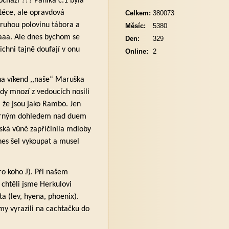
ochází ??? Panika č.1 byla
téce, ale opravdová
Celkem:
380073
druhou polovinu tábora a
Měsíc:
5380
aaaa. Ale dnes bychom se
Den:
329
chni tajně doufají v onu
Online:
2
m na víkend ,,naše“ Maruška
dy mnozí z vedoucích nosili
, že jsou jako Rambo. Jen
borným dohledem nad duem
žská vůně zapříčinila mdloby
es šel vykoupat a musel
J
pro koho
). Při našem
 chtěli jsme Herkulovi
a (lev, hyena, phoenix).
my vyrazili na cachtačku do