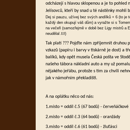
odcházejí s hlavou sklopenou a je to pohled 
Jelísovců, kteří by snad u té nástěnky mohli b
Dej si pauzu, užívej bez svých andílků + 6 (to je 
každý den okupují váš dům) a vyražte si s Tomem
na večeři (samozřejmě v době bez Ligy mistrů a Ev
neudělal
)
JJJ
Tak platí ??? Pojďte nám zpříjemnit druhou 
vzkazů (papíru i barvy v tiskárně je dost) a tř
balíků, kdy opět musela Česká pošta ve Stod
našeho tábora nákladní auto a my už pomalu
nějakého jeřábu, protože s tím za chvíli ne
jak v námořním překladišti.
A na oplátku něco od nás:
1.místo = oddíl č.5 (67 bodů) - červeňáčkové
2.místo = oddíl č.3 (64 bodů) - oranžády
3.místo = oddíl č.6 (61 bodů) - žluťásci