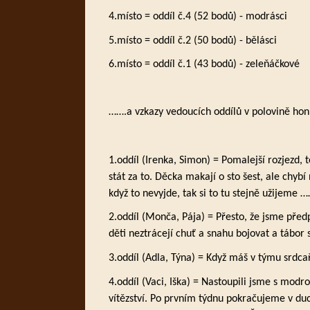
4.místo = oddíl č.4 (52 bodů) - modrásci
5.místo = oddíl č.2 (50 bodů) - bělásci
6.místo = oddíl č.1 (43 bodů) - zeleňáčkové
…….a vzkazy vedoucích oddílů v polovině hon
1.oddíl (Irenka, Simon) = Pomalejší rozjezd, t
stát za to. Děcka makají o sto šest, ale chybí
když to nevyjde, tak si to tu stejně užijeme 
2.oddíl (Monča, Pája) = Přesto, že jsme před
děti neztrácejí chuť a snahu bojovat a tábor si
3.oddíl (Adla, Týna) = Když máš v týmu srd
4.oddíl (Vaci, Iška) = Nastoupili jsme s modr
vítězství. Po prvním týdnu pokračujeme v duch