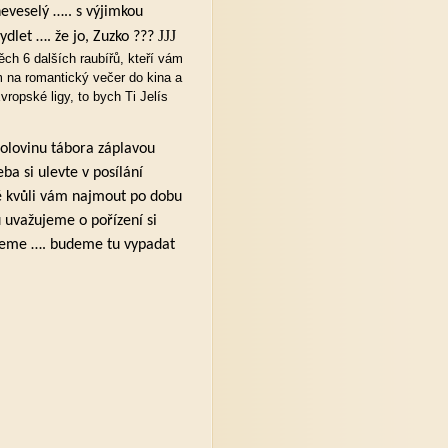
neveselý ….. s výjimkou
JJJ
ydlet …. že jo, Zuzko ???
těch 6 dalších raubířů, kteří vám
 na romantický večer do kina a
ropské ligy, to bych Ti Jelís
polovinu tábora záplavou
eba si ulevte v posílání
ě kvůli vám najmout po dobu
 uvažujeme o pořízení si
hneme …. budeme tu vypadat