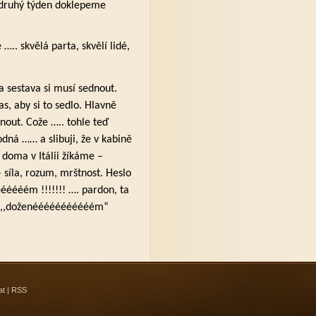
n druhý týden doklepeme
….. skvělá parta, skvělí lidé,
ta sestava si musí sednout.
, aby si to sedlo. Hlavně
nout. Cože ….. tohle teď
dná …… a slibuji, že v kabině
s doma v Itálii žíkáme –
 síla, rozum, mrštnost. Heslo
ééééém !!!!!!! …. pardon, ta
ýt ,,doženééééééééééém“
at
|
RSS