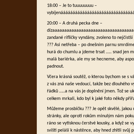
18:00 – Je to tuuuuuuuu –
vybíjenááááááááááááááááááááááááááááááááááá 
20:00 – A druhá pecka dne –
dízaaaaaaaaaaaaaaaaaaaaaaaaaaaaaaaaaaaa
zandané rifličky vyndány, zvoleno to nejčistš
??? Asi netřeba – po dnešním parnu smrdíme a
hurá do chumlu a jdeme trsat ….. snad jen m
malá bariérka, ale my se hecneme, aby aspo
padnout.
Včera krásná soutěž, o kterou bychom se s vá
z vás zná naše vedoucí, takže bez dlouhého v
řádků …..a na vás je doplnění jmen. Tož se uk
celkem mrkali, kdo byl k jaké foto někdy při
Můžeme prosbičku ??? Je opět skvělé, jakou 
stránky, ale oproti rokům minulým nám poku
ráno se vytisknou čerstvé kousky, a když se vyk
svišti peláší k nástěnce, aby hned zhltli svůj