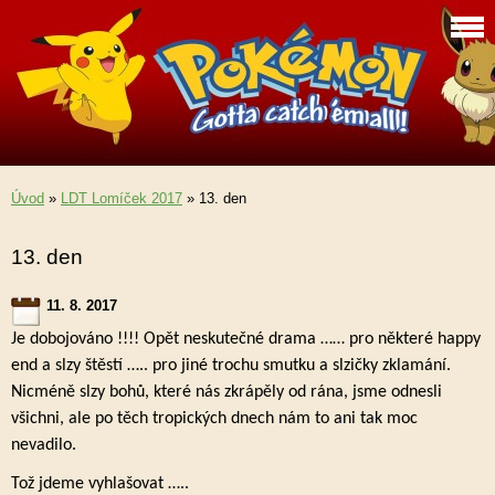
Úvod
»
LDT Lomíček 2017
»
13. den
13. den
11. 8. 2017
Je dobojováno !!!! Opět neskutečné drama …… pro některé happy
end a slzy štěstí ….. pro jiné trochu smutku a slzičky zklamání.
Nicméně slzy bohů, které nás zkrápěly od rána, jsme odnesli
všichni, ale po těch tropických dnech nám to ani tak moc
nevadilo.
Tož jdeme vyhlašovat …..