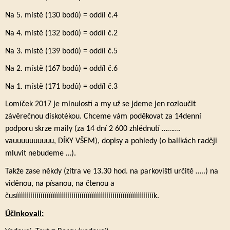
Na 5. místě (130 bodů) = oddíl č.4
Na 4. místě (132 bodů) = oddíl č.2
Na 3. místě (139 bodů) = oddíl č.5
Na 2. místě (167 bodů) = oddíl č.6
Na 1. místě (171 bodů) = oddíl č.3
Lomíček 2017 je minulostí a my už se jdeme jen rozloučit
závěrečnou diskotékou. Chceme vám poděkovat za 14denní
podporu skrze maily (za 14 dní 2 600 zhlédnutí ……….
vauuuuuuuuuu, DÍKY VŠEM), dopisy a pohledy (o balíkách raději
mluvit nebudeme …).
Takže zase někdy (zítra ve 13.30 hod. na parkovišti určitě …..) na
viděnou, na písanou, na čtenou a
čusííííííííííííííííííííííííííííííííííííííííííííííííííííííííííííííííííík.
Účinkovali: