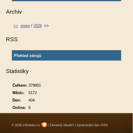
Archiv
<<
srpen
/
2026
>>
RSS
Přehled zdrojů
Statistiky
Celkem:
379801
Měsíc:
5172
Den:
404
Online:
6
© 2026 eStránky.cz
|
Závadný obsah?
|
Zpracování dat
|
RSS