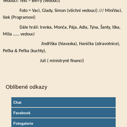
Vedoucí: Text = Berry (vedoucí)
Foto = Vaci, Glady, Simon (všichni vedoucí) /// MiniVaci,
Išek (Programoví)
Dále hráli: Irenka, Monča, Pája, Adla, Týna, Šanty, Iška,
Míša …… vedoucí
Jindřiška (hlavaska), Hanička (zdravotnice),
&
Peťka
Peťka (kuchty),
Juli ( ministryně financí)
Oblíbené odkazy
Chat
Facebook
Fotogalerie