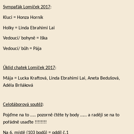
Sympaťák Lomíček 2017
:
Kluci = Honza Horník
Holky = Linda Ebrahimi Lai
Vedoucí/ bohyně = Iška
Vedoucí/ bůh = Pája
Úklid chatek Lomíček 2017
:
Mája = Lucka Kraftová, Linda Ebrahimi Lai, Aneta Bedušová,
Adéla Brňáková
Celotáborová soutěž
:
Pojďme na to ….. pozorně čtěte ty body …… a raději se na to
pořádně usaďte !!!!!!!!
Na 6. místě (103 bodů) = oddíl č.1