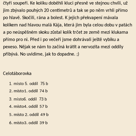
čtyři soupeři. Ke kolíku doběhli kluci přesně ve stejnou chvíli, už
jim zbývalo pouhých 20 centimetrů a tak se po něm vrhli přímo
po hlavě. Skočili, rána a bolest. K jejich překvapení mávala
kolíkem nad hlavou malá Kája, která jim byla celou dobu v patách
a po neúspěšném skoku zůstal kolík trčet ze země mezi klukama
přímo pro ni. Před i po večeři jsme dohrávali ještě vybiku a
pexeso. Nějak se nám to začíná krátit a nervozita mezi oddíly
přibývá. No uvidíme, jak to dopadne. ;)
Celotáborovka
místo 5. oddíl 75 b
místo1. oddíl 74 b
místo6. oddíl 73 b
místo4. oddíl 57 b
místo 2. oddíl 49 b
místo3. oddíl 39 b