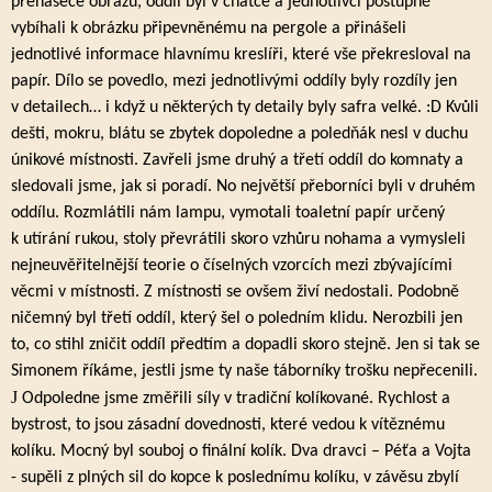
přenašeče obrazu, oddíl byl v chatce a jednotlivci postupně
vybíhali k obrázku připevněnému na pergole a přinášeli
jednotlivé informace hlavnímu kreslíři, které vše překresloval na
papír. Dílo se povedlo, mezi jednotlivými oddíly byly rozdíly jen
v detailech… i když u některých ty detaily byly safra velké. :D Kvůli
dešti, mokru, blátu se zbytek dopoledne a poledňák nesl v duchu
únikové místnosti. Zavřeli jsme druhý a třetí oddíl do komnaty a
sledovali jsme, jak si poradí. No největší přeborníci byli v druhém
oddílu. Rozmlátili nám lampu, vymotali toaletní papír určený
k utírání rukou, stoly převrátili skoro vzhůru nohama a vymysleli
nejneuvěřitelnější teorie o číselných vzorcích mezi zbývajícími
věcmi v místnosti. Z místnosti se ovšem živí nedostali. Podobně
ničemný byl třetí oddíl, který šel o poledním klidu. Nerozbili jen
to, co stihl zničit oddíl předtím a dopadli skoro stejně. Jen si tak se
Simonem říkáme, jestli jsme ty naše táborníky trošku nepřecenili.
J
Odpoledne jsme změřili síly v tradiční kolíkované. Rychlost a
bystrost, to jsou zásadní dovednosti, které vedou k vítěznému
kolíku. Mocný byl souboj o finální kolík. Dva dravci – Péťa a Vojta
- supěli z plných sil do kopce k poslednímu kolíku, v závěsu zbylí