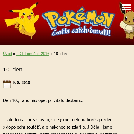
Úvod
»
LDT Lomíček 2016
»
10. den
10. den
9. 8. 2016
Den 10., ráno nás opět přivítalo deštěm…
… ale to nás nezastavilo, sice jsme měli malinké zpoždění
J
s dopolední soutěží, ale nakonec se zdařilo.
Dělali jsme