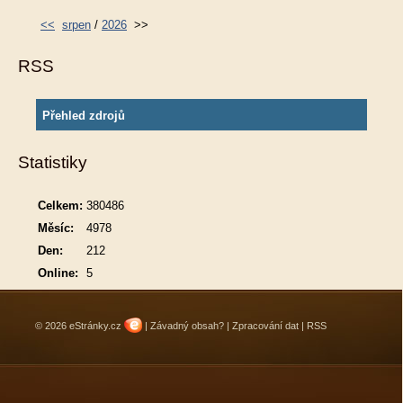
<<
srpen
/
2026
>>
RSS
Přehled zdrojů
Statistiky
Celkem:
380486
Měsíc:
4978
Den:
212
Online:
5
© 2026 eStránky.cz
|
Závadný obsah?
|
Zpracování dat
|
RSS