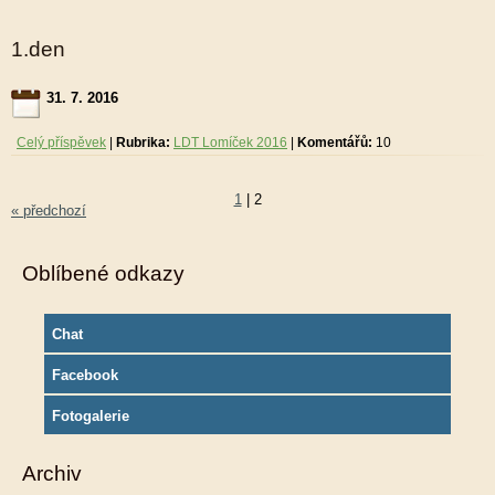
1.den
31. 7. 2016
Celý příspěvek
|
Rubrika:
LDT Lomíček 2016
|
Komentářů:
10
1
|
2
« předchozí
Oblíbené odkazy
Chat
Facebook
Fotogalerie
Archiv