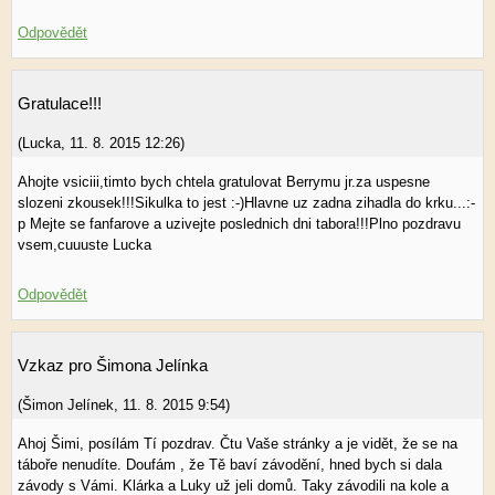
Odpovědět
Gratulace!!!
(
Lucka
,
11. 8. 2015
12:26
)
Ahojte vsiciii,timto bych chtela gratulovat Berrymu jr.za uspesne
slozeni zkousek!!!Sikulka to jest :-)Hlavne uz zadna zihadla do krku...:-
p Mejte se fanfarove a uzivejte poslednich dni tabora!!!Plno pozdravu
vsem,cuuuste Lucka
Odpovědět
Vzkaz pro Šimona Jelínka
(
Šimon Jelínek
,
11. 8. 2015
9:54
)
Ahoj Šimi, posílám Tí pozdrav. Čtu Vaše stránky a je vidět, že se na
táboře nenudíte. Doufám , že Tě baví závodění, hned bych si dala
závody s Vámi. Klárka a Luky už jeli domů. Taky závodili na kole a