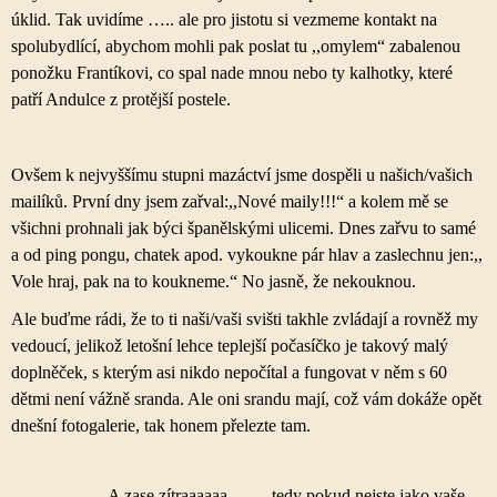
úklid. Tak uvidíme ….. ale pro jistotu si vezmeme kontakt na
spolubydlící, abychom mohli pak poslat tu ,,omylem“ zabalenou
ponožku Frantíkovi, co spal nade mnou nebo ty kalhotky, které
patří Andulce z protější postele.
Ovšem k nejvyššímu stupni mazáctví jsme dospěli u našich/vašich
mailíků. První dny jsem zařval:,,Nové maily!!!“ a kolem mě se
všichni prohnali jak býci španělskými ulicemi. Dnes zařvu to samé
a od ping pongu, chatek apod. vykoukne pár hlav a zaslechnu jen:,,
Vole hraj, pak na to koukneme.“ No jasně, že nekouknou.
Ale buďme rádi, že to ti naši/vaši svišti takhle zvládají a rovněž my
vedoucí, jelikož letošní lehce teplejší počasíčko je takový malý
doplněček, s kterým asi nikdo nepočítal a fungovat v něm s 60
dětmi není vážně sranda. Ale oni srandu mají, což vám dokáže opět
dnešní fotogalerie, tak honem přelezte tam.
A zase zítraaaaaa …… tedy pokud nejste jako vaše