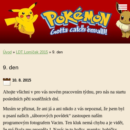
Úvod
»
LDT Lomíček 2015
»
9. den
9. den
10. 8. 2015
Ahojte všichni v pro vás novém pracovním týdnu, pro nás na startu
posledních pěti soutěžních dní.
Musím se přiznat, že ani já a ani nikdo z vás nepoznal, že jsem byl
u psaní našich ,,táborových povídek“ zastoupen naším
programovým fotografem Vacim. Ten kluk nemá chybu a je vidět,
že má škola mu prospěla
J
. Navíc je to holky, mamky, babičky