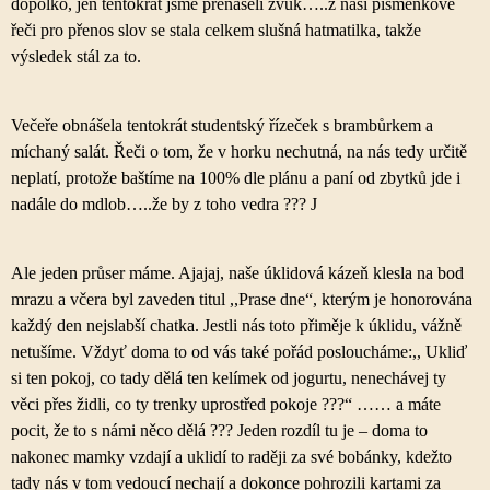
dopolko, jen tentokrát jsme přenášeli zvuk…..z naší písmenkové
řeči pro přenos slov se stala celkem slušná hatmatilka, takže
výsledek stál za to.
Večeře obnášela tentokrát studentský řízeček s brambůrkem a
míchaný salát. Řeči o tom, že v horku nechutná, na nás tedy určitě
neplatí, protože baštíme na 100% dle plánu a paní od zbytků jde i
nadále do mdlob…..že by z toho vedra ???
J
Ale jeden průser máme. Ajajaj, naše úklidová kázeň klesla na bod
mrazu a včera byl zaveden titul ,,Prase dne“, kterým je honorována
každý den nejslabší chatka. Jestli nás toto přiměje k úklidu, vážně
netušíme. Vždyť doma to od vás také pořád posloucháme:,, Ukliď
si ten pokoj, co tady dělá ten kelímek od jogurtu, nenechávej ty
věci přes židli, co ty trenky uprostřed pokoje ???“ …… a máte
pocit, že to s námi něco dělá ??? Jeden rozdíl tu je – doma to
nakonec mamky vzdají a uklidí to raději za své bobánky, kdežto
tady nás v tom vedoucí nechají a dokonce pohrozili kartami za