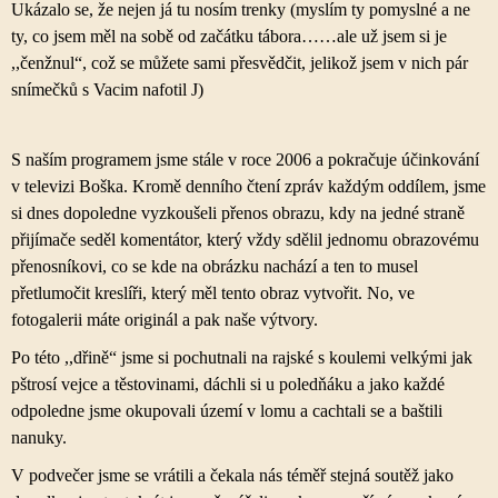
Ukázalo se, že nejen já tu nosím trenky (myslím ty pomyslné a ne
ty, co jsem měl na sobě od začátku tábora……ale už jsem si je
,,čenžnul“, což se můžete sami přesvědčit, jelikož jsem v nich pár
snímečků s Vacim nafotil
J
)
S naším programem jsme stále v roce 2006 a pokračuje účinkování
v televizi Boška. Kromě denního čtení zpráv každým oddílem, jsme
si dnes dopoledne vyzkoušeli přenos obrazu, kdy na jedné straně
přijímače seděl komentátor, který vždy sdělil jednomu obrazovému
přenosníkovi, co se kde na obrázku nachází a ten to musel
přetlumočit kreslíři, který měl tento obraz vytvořit. No, ve
fotogalerii máte originál a pak naše výtvory.
Po této ,,dřině“ jsme si pochutnali na rajské s koulemi velkými jak
pštrosí vejce a těstovinami, dáchli si u poledňáku a jako každé
odpoledne jsme okupovali území v lomu a cachtali se a baštili
nanuky.
V podvečer jsme se vrátili a čekala nás téměř stejná soutěž jako