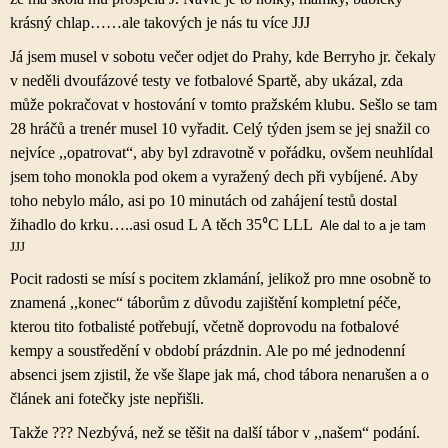
krásný chlap……ale takových je nás tu více
JJJ
Já jsem musel v sobotu večer odjet do Prahy, kde Berryho jr. čekaly
v neděli dvoufázové testy ve fotbalové Spartě, aby ukázal, zda
může pokračovat v hostování v tomto pražském klubu. Sešlo se tam
28 hráčů a trenér musel 10 vyřadit. Celý týden jsem se jej snažil co
nejvíce ,,opatrovat“, aby byl zdravotně v pořádku, ovšem neuhlídal
jsem toho monokla pod okem a vyražený dech při vybíjené. Aby
toho nebylo málo, asi po 10 minutách od zahájení testů dostal
žihadlo do krku…..asi osud
L
A těch 35
C
LLL
⁰
Ale dal to a je tam
JJJ
Pocit radosti se mísí s pocitem zklamání, jelikož pro mne osobně to
znamená ,,konec“ táborům z důvodu zajištění kompletní péče,
kterou tito fotbalisté potřebují, včetně doprovodu na fotbalové
kempy a soustředění v období prázdnin. Ale po mé jednodenní
absenci jsem zjistil, že vše šlape jak má, chod tábora nenarušen a o
článek ani fotečky jste nepřišli.
Takže ??? Nezbývá, než se těšit na další tábor v ,,našem“ podání.