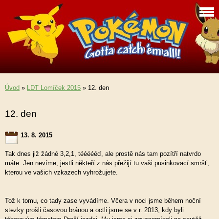
Úvod
»
LDT Lomíček 2015
»
12. den
12. den
13. 8. 2015
Tak dnes již žádné 3,2,1, téééééď, ale prostě nás tam pozítří natvrdo
máte. Jen nevíme, jestli někteří z nás přežijí tu vaši pusinkovací smršť,
kterou ve vašich vzkazech vyhrožujete.
Tož k tomu, co tady zase vyvádíme. Včera v noci jsme během noční
stezky prošli časovou bránou a octli jsme se v r. 2013, kdy byli