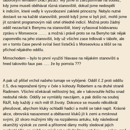
táborovým tématem Dračí jezdci. My jsme si zavzpomínali na soutěž,
kdy jsme museli oběhávat různá stanoviště, dokud jsme nedospěli
k indiciím, které vedly k vysvobození zakleté princezny. Nebylo nutné
dostavit se na každé stanoviště, prostě když jsme si byli jistí, mohli jsme
jít oznámit programovým náš ortel ohledně indicií. Možná proto žádný
oddíl nezavítal k Berrymu na stanoviště, který vyfasoval kódovanou
zprávu v Morseovce ……. a možná i právě proto se na Berryho tak nějak
zapomnělo na jeho stanovišti, kdy už všichni zase trdlovali v táboře, ale
on v tomto čase pevně svíral šest lístečků s Morseovkou a těšil se na
příchod nějakého oddílu.
Mimochodem – bylo to první využití hlavase na nějakém stanovišti a
hned takovéto faux pas ….. že by pomsta ???
A pak už přišel vrchol našeho turnaje ve vybíjené. Oddíl č.2 proti oddílu
č.5, dva neporažené týmy v čele s kohouty Robertem a na druhé straně
Radimem. Všichni očekávali nelítostný boj, ale v takovouhle řežbu snad
nedoufal nikdo. Oddíly se vymlátily navzájem, a pak došlo na souboj
R
R, kdy každý z nich měl tři životy. Dokonce se muselo několikrát
&
přerušovat, abychom kluky ochladili hadicí a mohli se také napít. Krásné
akce, obrovská nasazenost a obětavost kluků jít k zemi a mrsknout
svými, již skoro mužnými těly na rozpálenou antuku, kdy následoval
okamžitý výskok ze země a přítomné dámy mohly sledovat jejich