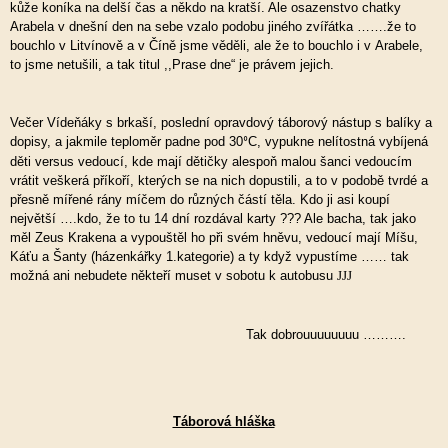
kůže koníka na delší čas a někdo na kratší. Ale osazenstvo chatky
Arabela v dnešní den na sebe vzalo podobu jiného zvířátka …….že to
bouchlo v Litvínově a v Číně jsme věděli, ale že to bouchlo i v Arabele,
to jsme netušili, a tak titul ,,Prase dne“ je právem jejich.
Večer Vídeňáky s brkaší, poslední opravdový táborový nástup s balíky a
dopisy, a jakmile teploměr padne pod 30
C, vypukne nelítostná vybíjená
⁰
děti versus vedoucí, kde mají dětičky alespoň malou šanci vedoucím
vrátit veškerá příkoří, kterých se na nich dopustili, a to v podobě tvrdé a
přesně mířené rány míčem do různých částí těla. Kdo ji asi koupí
největší ….kdo, že to tu 14 dní rozdával karty ??? Ale bacha, tak jako
měl Zeus Krakena a vypouštěl ho při svém hněvu, vedoucí mají Míšu,
Káťu a Šanty (házenkářky 1.kategorie) a ty když vypustíme …… tak
možná ani nebudete někteří muset v sobotu k autobusu
JJJ
Tak dobrouuuuuuuu ……….
Táborová hláška