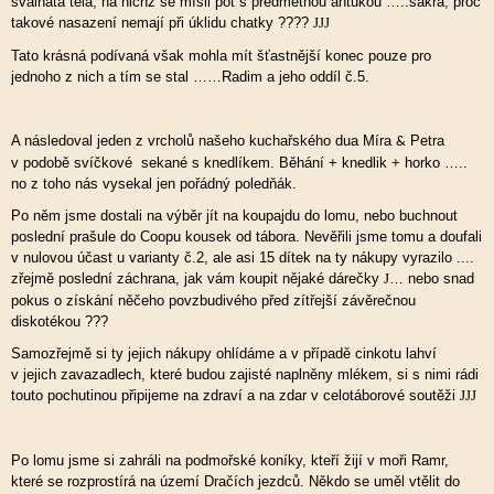
svalnatá těla, na nichž se mísil pot s předmětnou antukou …..sakra, proč
takové nasazení nemají při úklidu chatky ????
JJJ
Tato krásná podívaná však mohla mít šťastnější konec pouze pro
jednoho z nich a tím se stal ……Radim a jeho oddíl č.5.
A následoval jeden z vrcholů našeho kuchařského dua Míra
Petra
&
v podobě svíčkové sekané s knedlíkem. Běhání + knedlik + horko …..
no z toho nás vysekal jen pořádný poledňák.
Po něm jsme dostali na výběr jít na koupajdu do lomu, nebo buchnout
poslední prašule do Coopu kousek od tábora. Nevěřili jsme tomu a doufali
v nulovou účast u varianty č.2, ale asi 15 dítek na ty nákupy vyrazilo ....
zřejmě poslední záchrana, jak vám koupit nějaké dárečky
… nebo snad
J
pokus o získání něčeho povzbudivého před zítřejší závěrečnou
diskotékou ???
Samozřejmě si ty jejich nákupy ohlídáme a v případě cinkotu lahví
v jejich zavazadlech, které budou zajisté naplněny mlékem, si s nimi rádi
touto pochutinou připijeme na zdraví a na zdar v celotáborové soutěži
JJJ
Po lomu jsme si zahráli na podmořské koníky, kteří žijí v moři Ramr,
které se rozprostírá na území Dračích jezdců. Někdo se uměl vtělit do