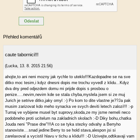
Přehled komentářů
caute tabornici!!!
(
Lucka
,
13. 8. 2015
21:56
)
ahojte,to ani neni mozny jak rychle to uteklo!!!Kazdopadne se na sve
ditko moc tesim,i kdyz dnesni dopis me trochu vyvedl z klidu...Kdyz
dva dny pred odjezdem domu mi prijde dopis s prosbou o
penize.....nevim,nevim kde se stala chyba,myslela jsem si ze muj
Jurich je setrive ditko,jaky omyl :-) Po kom to dite vlastne je??Ja pak
musim zarizovat kdo meho synacka ve svych deviti letech zalozi!!! :-p
Turnaj ve vybijene musel byt suprovy,skoda,ze my jsme nemeli neco
podobneho proti ucitelum na zakladnich skolach :-D Diky bohu,chatka
Jouda neni "Prase dne"!!!A co se tyka stezky odvahy a Berryho
stanoviste....snad jedine:Berry to se hold stava,alespon jsi si
zarelaxoval a vycistil hlavu v tichu a klidu!!! :-D Uzivejte,odtikavaji vam