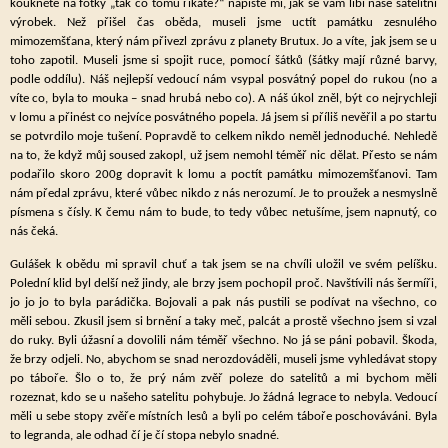
koukněte na fotky „tak co tomu říkáte?“ napište mi, jak se vám líbí naše satelitní
výrobek. Než přišel čas oběda, museli jsme uctít památku zesnulého
mimozemšťana, který nám přivezl zprávu z planety Brutux. Jo a víte, jak jsem se u
toho zapotil. Museli jsme si spojit ruce, pomocí šátků (šátky mají různé barvy,
podle oddílu). Náš nejlepší vedoucí nám vsypal posvátný popel do rukou (no a
víte co, byla to mouka – snad hrubá nebo co). A náš úkol zněl, být co nejrychleji
v lomu a přinést co nejvíce posvátného popela. Já jsem si příliš nevěřil a po startu
se potvrdilo moje tušení. Popravdě to celkem nikdo neměl jednoduché. Nehledě
na to, že když můj soused zakopl, už jsem nemohl téměř nic dělat. Přesto se nám
podařilo skoro 200g dopravit k lomu a poctít památku mimozemšťanovi. Tam
nám předal zprávu, které vůbec nikdo z nás nerozumí. Je to proužek a nesmyslně
písmena s čísly. K čemu nám to bude, to tedy vůbec netušíme, jsem napnutý, co
nás čeká.
Gulášek k obědu mi spravil chuť a tak jsem se na chvíli uložil ve svém pelíšku.
Polední klid byl delší než jindy, ale brzy jsem pochopil proč. Navštívili nás šermíři,
jo jo jo to byla parádička. Bojovali a pak nás pustili se podívat na všechno, co
měli sebou. Zkusil jsem si brnění a taky meč, palcát a prostě všechno jsem si vzal
do ruky. Byli úžasní a dovolili nám téměř všechno. No já se páni pobavil. Škoda,
že brzy odjeli. No, abychom se snad nerozdováděli, museli jsme vyhledávat stopy
po táboře. Šlo o to, že prý nám zvěř poleze do satelitů a mi bychom měli
rozeznat, kdo se u našeho satelitu pohybuje. Jo žádná legrace to nebyla. Vedoucí
měli u sebe stopy zvěře místních lesů a byli po celém táboře poschováváni. Byla
to legranda, ale odhad čí je čí stopa nebylo snadné.