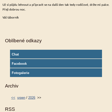
Už si půjdu lehnout a připravit se na další den tak tedy rodičové, držte mi palce.
Přeji dobrou noc.
Váš táborník
Oblíbené odkazy
Chat
Facebook
Fotogalerie
Archiv
<<
srpen
/
2026
>>
RSS