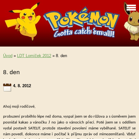
Úvod
»
LDT Lomíček 2012
»
8. den
8. den
4. 8. 2012
Ahoj moji rodičové,
probuzení proběhlo lépe než doma, vyspal jsem se do růžova a s úsměvem jsem
J
posnídal kakao a vánočku
no jako o vánocích přeci. Poté jsem se s oddílem
vydal postavit SATELIT, protože stavební povolení máme vyběhané. SATELIT se
nám povedl, dokonce máme i počítač k příjmu zpráv od mimozemšťanů. Vždyť