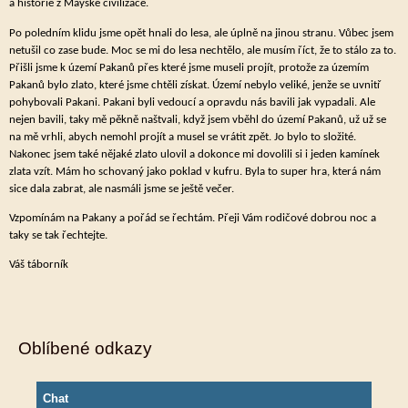
a historie z Mayské civilizace.
Po poledním klidu jsme opět hnali do lesa, ale úplně na jinou stranu. Vůbec jsem
netušil co zase bude. Moc se mi do lesa nechtělo, ale musím říct, že to stálo za to.
Přišli jsme k území Pakanů přes které jsme museli projít, protože za územím
Pakanů bylo zlato, které jsme chtěli získat. Území nebylo veliké, jenže se uvnitř
pohybovali Pakani. Pakani byli vedoucí a opravdu nás bavili jak vypadali. Ale
nejen bavili, taky mě pěkně naštvali, když jsem vběhl do území Pakanů, už už se
na mě vrhli, abych nemohl projít a musel se vrátit zpět. Jo bylo to složité.
Nakonec jsem také nějaké zlato ulovil a dokonce mi dovolili si i jeden kamínek
zlata vzít. Mám ho schovaný jako poklad v kufru. Byla to super hra, která nám
sice dala zabrat, ale nasmáli jsme se ještě večer.
Vzpomínám na Pakany a pořád se řechtám. Přeji Vám rodičové dobrou noc a
taky se tak řechtejte.
Váš táborník
Oblíbené odkazy
Chat