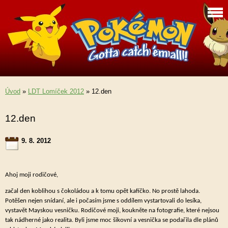
Úvod
»
LDT Lomíček 2012
»
12.den
12.den
9. 8. 2012
Ahoj moji rodičové,
začal den koblihou s čokoládou a k tomu opět kafíčko. No prostě lahoda.
Potěšen nejen snídaní, ale i počasím jsme s oddílem vystartovali do lesíka,
vystavět Mayskou vesničku. Rodičové moji, koukněte na fotografie, které nejsou
tak nádherné jako realita. Byli jsme moc šikovní a vesnička se podařila dle plánů