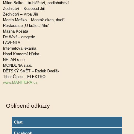
Milan Balko – truhlářství, podlahářství
Zednictví – Kosobud Jiří
Zednictví – Vrba Jiří
Martin Meško – Montáž oken, dveří
Restaurace „U krále Jiřího“
Masna Košata
De Wolf – drogerie
LAVENTA
Internetová lékárna
Hotel Komorní Hůrka
NELAN s.r.o.
MONDENA s.r.o.
DĚTSKÝ SVĚT – Radek Dvořák
Tibor Čipec – ELEKTRO
www.MANITERA.cz
Oblíbené odkazy
Chat
Facebook