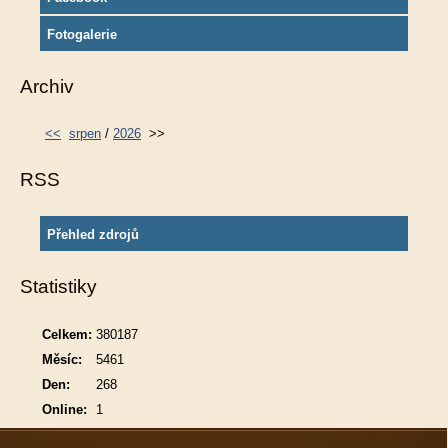
Fotogalerie
Archiv
<<
srpen
/
2026
>>
RSS
Přehled zdrojů
Statistiky
Celkem:
380187
Měsíc:
5461
Den:
268
Online:
1