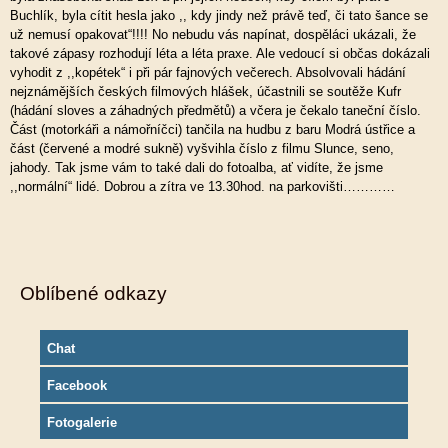
Buchlík, byla cítit hesla jako ,, kdy jindy než právě teď, či tato šance se
už nemusí opakovat“!!!! No nebudu vás napínat, dospěláci ukázali, že
takové zápasy rozhodují léta a léta praxe. Ale vedoucí si občas dokázali
vyhodit z ,,kopétek“ i při pár fajnových večerech. Absolvovali hádání
nejznámějších českých filmových hlášek, účastnili se soutěže Kufr
(hádání sloves a záhadných předmětů) a včera je čekalo taneční číslo.
Část (motorkáři a námořníčci) tančila na hudbu z baru Modrá ústřice a
část (červené a modré sukně) vyšvihla číslo z filmu Slunce, seno,
jahody. Tak jsme vám to také dali do fotoalba, ať vidíte, že jsme
,,normální“ lidé. Dobrou a zítra ve 13.30hod. na parkovišti…………
Oblíbené odkazy
Chat
Facebook
Fotogalerie