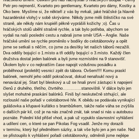
Petr pro nejmenší, Kvarteto pro gentlemany, Kvarteto pro dámy, Kostky a
Oko bere. Myslíme si, že někteří z vás by mrkali, jaké hráčské (a hlavně
hazardérské vlohy) v sobě skrýváme. Někdy jsme měli štěstíčko na své
straně, ale někdy nám krupiéři pěkně vyprášili kožichy ;o). Čas u
hráčských stolů uběhl strašně rychle, a tak bylo potřeba, abychom se
vydali na naši poslední cestu a nabrali jsme směr USA – Anglie. Naše
hráčské umění se rychle proměnilo v bodíky do celotáborovky a opět
jsme se setkali s něčím, co jsme za desítky let našich táborů nezažili.
Dva oddíly bojující o 1.místo a tři oddíly bojující o 3.místo. Každý člen
družstva dostal jeden balónek a byli jsme rozmístěni na 9 stanovišť.
Úkolem bylo v co nejkratším čase napojit vzdušnou posádku a
proběhnout (proletět) vesnicí zpět do tábora. Ovšem!!!! Komu praskl
balónek, nemohl jeho oddíl pokračovat, dokud nenafoukl nový a
nenavázal jej. Start byl bleskový a už se hnali první zástupci k napojení
členů z druhého, třetího, čtvrtého…………..stanoviště. V dálce bylo jen
slyšet mohutné praskání balónků. Finiš byl neskutečně strhující, ale
rozlouskl naše pořadí v celotáborové hře. K obědu se podávala vynikající
gulášovka a křupavé kuřátko s brambůrkem, takže naše váha se zvýšila
o dalších pár kil, což je na nás značně znát, tak snad si nás u autobusu
poznáte. Polední klid přišel vhod, a pak už vypuklo slavnostní vyhlášení
a udílení cen, o které se pan Pikolas Fog vsadil. Jenže my dorazili
v termínu, který byl předmětem sázky, a tak vše bylo jen a jen naše. Než
se přistoupilo k vyhlášení pořadí celotáborovky, odměnili jsme nejlépe