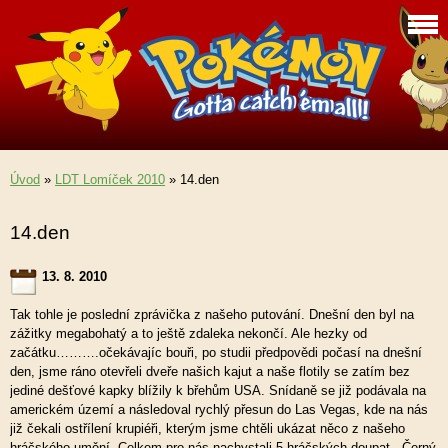
Úvod
»
LDT Lomíček 2010
»
14.den
14.den
13. 8. 2010
Tak tohle je poslední zprávička z našeho putování. Dnešní den byl na
zážitky megabohatý a to ještě zdaleka nekončí. Ale hezky od
začátku……….očekávajíc bouři, po studii předpovědi počasí na dnešní
den, jsme ráno otevřeli dveře našich kajut a naše flotily se zatím bez
jediné dešťové kapky blížily k břehům USA. Snídaně se již podávala na
americkém území a následoval rychlý přesun do Las Vegas, kde na nás
již čekali ostřílení krupiéři, kterým jsme chtěli ukázat něco z našeho
hráčského umění. Celkem pro nás nachystali 5 hráčských doupat - Černý