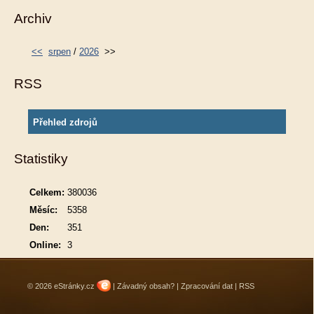
Archiv
<<
srpen
/
2026
>>
RSS
Přehled zdrojů
Statistiky
Celkem:
380036
Měsíc:
5358
Den:
351
Online:
3
© 2026 eStránky.cz
|
Závadný obsah?
|
Zpracování dat
|
RSS