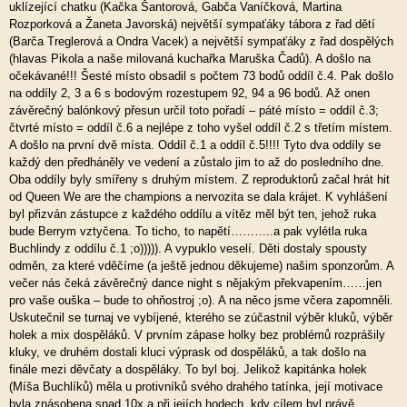
uklízející chatku (Kačka Šantorová, Gabča Vaníčková, Martina
Rozporková a Žaneta Javorská) největší sympaťáky tábora z řad dětí
(Barča Treglerová a Ondra Vacek) a největší sympaťáky z řad dospělých
(hlavas Pikola a naše milovaná kuchařka Maruška Čadů). A došlo na
očekávané!!! Šesté místo obsadil s počtem 73 bodů oddíl č.4. Pak došlo
na oddíly 2, 3 a 6 s bodovým rozestupem 92, 94 a 96 bodů. Až onen
závěrečný balónkový přesun určil toto pořadí – páté místo = oddíl č.3;
čtvrté místo = oddíl č.6 a nejlépe z toho vyšel oddíl č.2 s třetím místem.
A došlo na první dvě místa. Oddíl č.1 a oddíl č.5!!!! Tyto dva oddíly se
každý den předháněly ve vedení a zůstalo jim to až do posledního dne.
Oba oddíly byly smířeny s druhým místem. Z reproduktorů začal hrát hit
od Queen We are the champions a nervozita se dala krájet. K vyhlášení
byl přizván zástupce z každého oddílu a vítěz měl být ten, jehož ruka
bude Berrym vztyčena. To ticho, to napětí………..a pak vylétla ruka
Buchlindy z oddílu č.1 ;o))))). A vypuklo veselí. Děti dostaly spousty
odměn, za které vděčíme (a ještě jednou děkujeme) našim sponzorům. A
večer nás čeká závěrečný dance night s nějakým překvapením……jen
pro vaše ouška – bude to ohňostroj ;o). A na něco jsme včera zapomněli.
Uskutečnil se turnaj ve vybíjené, kterého se zúčastnil výběr kluků, výběr
holek a mix dospěláků. V prvním zápase holky bez problémů rozprášily
kluky, ve druhém dostali kluci výprask od dospěláků, a tak došlo na
finále mezi děvčaty a dospěláky. To byl boj. Jelikož kapitánka holek
(Míša Buchlíků) měla u protivníků svého drahého tatínka, její motivace
byla znásobena snad 10x a při jejích hodech, kdy cílem byl právě