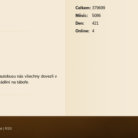
Celkem:
379699
Měsíc:
5086
Den:
421
Online:
4
 autobusu nás všechny dovezli v
ádění na táboře.
at
|
RSS