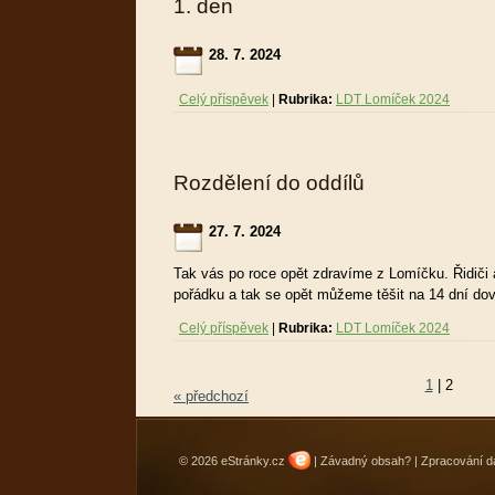
1. den
28. 7. 2024
Celý příspěvek
|
Rubrika:
LDT Lomíček 2024
Rozdělení do oddílů
27. 7. 2024
Tak vás po roce opět zdravíme z Lomíčku. Řidiči
pořádku a tak se opět můžeme těšit na 14 dní dov
Celý příspěvek
|
Rubrika:
LDT Lomíček 2024
1
|
2
« předchozí
© 2026 eStránky.cz
|
Závadný obsah?
|
Zpracování d